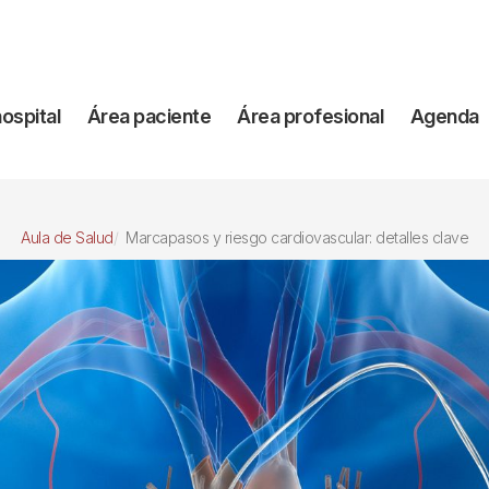
vegación
hospital
Área paciente
Área profesional
Agenda
incipal
Aula de Salud
Marcapasos y riesgo cardiovascular: detalles clave