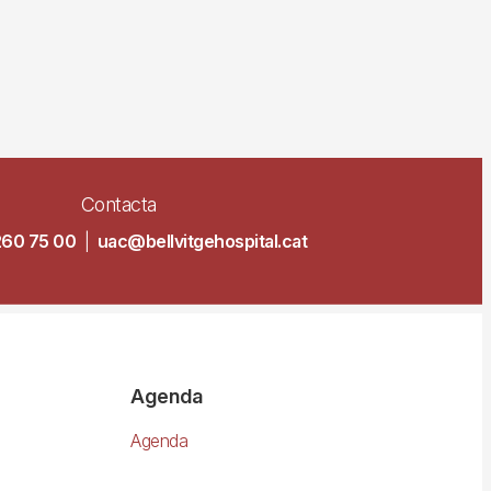
Contacta
260 75 00
|
uac@bellvitgehospital.cat
Agenda
Agenda