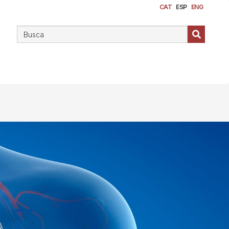
CAT
ESP
ENG