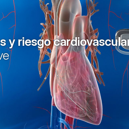
 y riesgo cardiovascula
ve