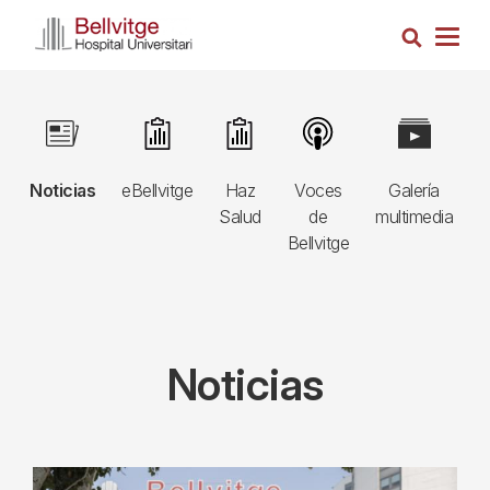
Pasar
Busca
al
Togg
contenido
navig
principal
Navegació
Image
Image
Image
Image
Image
I
principal
Noticias
eBellvitge
Haz
Voces
Galería
B
3r
Salud
de
multimedia
A
nivell
Bellvitge
Noticias