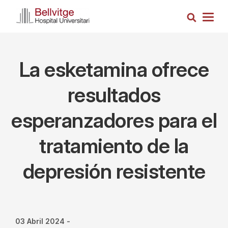
Pasar
Busca
al
Togg
contenido
navig
principal
La esketamina ofrece
resultados
esperanzadores para el
tratamiento de la
depresión resistente
03 Abril 2024
-