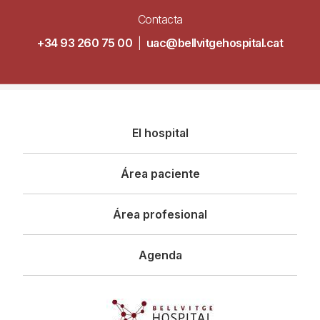
Contacta
+34 93 260 75 00
|
uac@bellvitgehospital.cat
Navegació
El hospital
principal
Área paciente
Área profesional
Agenda
Imagen