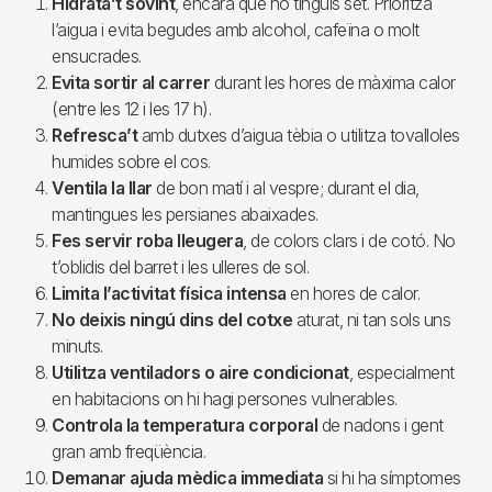
Hidrata’t sovint
, encara que no tinguis set. Prioritza
l’aigua i evita begudes amb alcohol, cafeïna o molt
ensucrades.
Evita sortir al carrer
durant les hores de màxima calor
(entre les 12 i les 17 h).
Refresca’t
amb dutxes d’aigua tèbia o utilitza tovalloles
humides sobre el cos.
Ventila la llar
de bon matí i al vespre; durant el dia,
mantingues les persianes abaixades.
Fes servir roba lleugera
, de colors clars i de cotó. No
t’oblidis del barret i les ulleres de sol.
Limita l’activitat física intensa
en hores de calor.
No deixis ningú dins del cotxe
aturat, ni tan sols uns
minuts.
Utilitza ventiladors o aire condicionat
, especialment
en habitacions on hi hagi persones vulnerables.
Controla la temperatura corporal
de nadons i gent
gran amb freqüència.
Demanar ajuda mèdica immediata
si hi ha símptomes