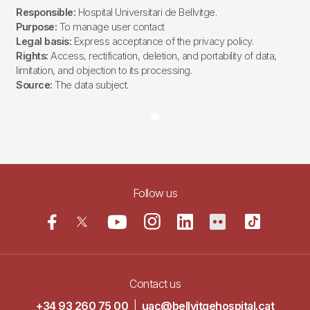
Responsible:
Hospital Universitari de Bellvitge.
Purpose:
To manage user contact
Legal basis:
Express acceptance of the privacy policy.
Rights:
Access, rectification, deletion, and portability of data,
limitation, and objection to its processing.
Source:
The data subject.
Follow us
Contact us
+34 93 260 75 00
|
uac@bellvitgehospital.cat