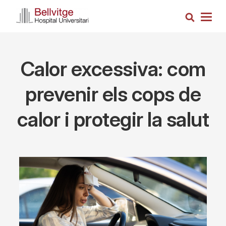
Skip
Search
to
Togg
main
navig
content
Calor excessiva: com
prevenir els cops de
calor i protegir la salut
Imagen