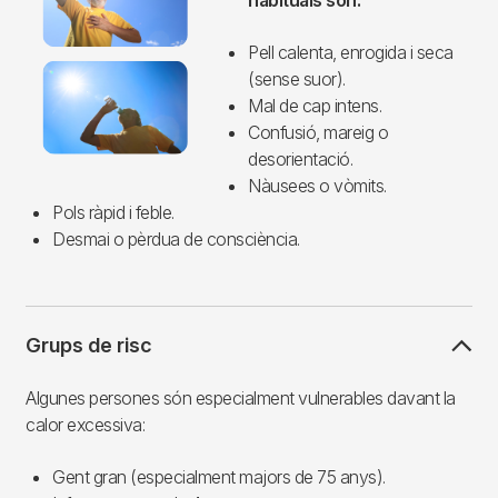
habituals són:
Pell calenta, enrogida i seca
(sense suor).
Mal de cap intens.
Confusió, mareig o
desorientació.
Nàusees o vòmits.
Pols ràpid i feble.
Desmai o pèrdua de consciència.
Grups de risc
Algunes persones són especialment vulnerables davant la
calor excessiva:
Gent gran (especialment majors de 75 anys).