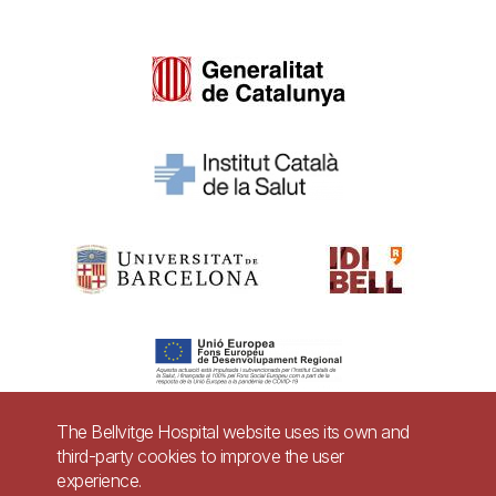
The Bellvitge Hospital website uses its own and
third-party cookies to improve the user
Pie
experience.
Contact