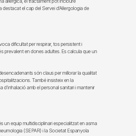
ma al·lèrgica, el tractament pot incloure
 destacat el cap del Servei d’Al·lergologia de
a dificultat per respirar, tos persistent i
és prevalent en dones adultes. Es calcula que un
 desencadenants són claus per millorar la qualitat
spitalitzacions. També insisteix en la
a d’inhalació amb el personal sanitari i mantenir
 un equip multidisciplinari especialitzat en asma
 Pneumologia (SEPAR) i la Societat Espanyola