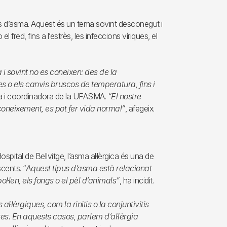
sis d’asma. Aquest és un tema sovint desconegut i
 fred, fins a l’estrès, les infeccions víriques, el
 sovint no es coneixen: des de la
ques o els canvis bruscos de temperatura, fins i
ga i coordinadora de la UFASMA.
“El nostre
coneixement, es pot fer vida normal”
, afegeix.
spital de Bellvitge, l’asma al·lèrgica és una de
cents. “
Aquest tipus d’asma està relacionat
ol·len, els fongs o el pèl d’animals”
, ha incidit.
l·lèrgiques, com la rinitis o la conjuntivitis
es. En aquests casos, parlem d’al·lèrgia