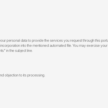
ur personal data to provide the services you request through this porta
incorporation into the mentioned automated file. You may exercise your rig
ts" in the subject line.
 and objection to its processing.