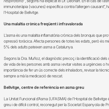
respiratòria”
, segons ha explicat el Dr. Lleonart. En el cas de l’as
immunoteràpia (vacunes) específica contra l’al·lergen causant”, ha
l’Hospital de Bellvitge.
Una malaltia crònica freqüent i infravalorada
L’asma és una malaltia inflamatòria crònica dels bronquis que provoc
opressió toràcica. Afecta persones de totes les edats, però és m
5% dels adults pateixen asma a Catalunya.
Segons la Dra. Muñoz, el diagnòstic precoç i la identificació dels
de vida de les persones amb asma i evitar visites a urgències o ho
importància de fer un ús correcte dels inhaladors, revisar la tècnic
sempre a mà la medicació de rescat.
Bellvitge, centre de referència en asma greu
La Unitat Funcional d’Asma (UFASMA) de l’Hospital de Bellvitge és
greu i de difícil control, reconegut per la Societat Espanyola de