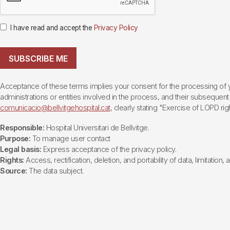
I have read and accept the
Privacy Policy
SUBSCRIBE ME
Acceptance of these terms implies your consent for the processing of yo
administrations or entities involved in the process, and their subsequent 
comunicacio@bellvitgehospital.cat
, clearly stating "Exercise of LOPD righ
Responsible:
Hospital Universitari de Bellvitge.
Purpose:
To manage user contact
Legal basis:
Express acceptance of the privacy policy.
Rights:
Access, rectification, deletion, and portability of data, limitation,
Source:
The data subject.