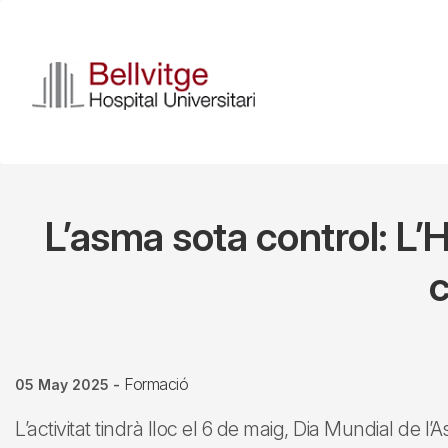
Skip
to
main
content
L’asma sota control: L’Ho
c
Formació
05 May 2025
-
L’activitat tindrà lloc el 6 de maig, Dia Mundial de l