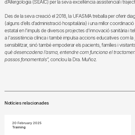
d’Al·lergologia (SEAIC) per la seva excel·lència assistencial i trajec
Des de la seva creació el 2018, la UFASMA treballa per oferir di
(alguns d’ells d’administració hospitalària) i una millor coordinació
estatal en l'impuls de diversos projectes d'innovació sanitària i te
a l'assistència clínica i també impulsa accions educatives com 
sensibilitzar, sinó també empoderar els pacients, famílies i visita
què desencadena l’asma, entendre com funciona el tractament i 
passos fonamentals”,
conclou la Dra. Muñoz.
Notícies relacionades
20 February 2025
Training