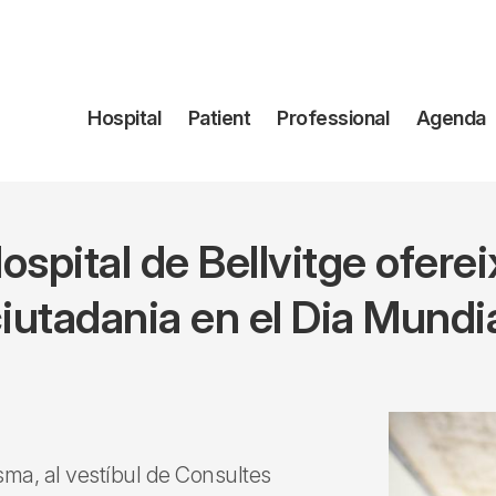
Navegación
Hospital
Patient
Professional
Agenda
principal
spital de Bellvitge ofereix
iutadania en el Dia Mundi
’Asma, al vestíbul de Consultes