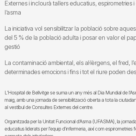
Externes i inclourà tallers educatius, espirometries
l’asma
La iniciativa vol sensibilitzar la població sobre aqu
del 5 % de la població adulta i posar en valor el pa
gestió
La contaminació ambiental, els al·lèrgens, el fred, l’e
determinades emocions i fins i tot el riure poden d
L’Hospital de Bellvitge se suma un any més al Dia Mundial de l’A
maig, amb una jornada de sensibilització oberta a tota la ciutadania 
al vestíbul de Consultes Externes del centre.
Organitzada per la Unitat Funcional d’Asma (UFASMA), la jornada 
educatius liderats per l’equip d’infermeria, així com espirometrie