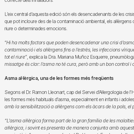
correcte dels inhaladors.
L’eix central d’aquesta edició són els desencadenants de les cri
que pot incloure des de la contaminació ambiental, els al·lèrgens o el
riure o determinades emocions.
“
Hi ha molts factors que poden desencadenar una crisi d’asma i
contaminació i els al·lèrgens fins a l’estrès, les infeccions víri
tot el riure”
, explica la Dra. Mariana Muñoz Esquerre, pneumòlo
missatge és clar: l’asma no té cura, però amb un bon control i 
Asma al·lèrgica, una de les formes més freqüents
Segons el Dr. Ramon Lleonart, cap del Servei d’Al·lergologia de l’Ho
les formes més habituals d’asma, especialment en infants i adoles
amb la sensibilització a al·lèrgens com els àcars de la pols, el p
“L’asma al·lèrgica forma part de la gran família de les malalties a
al·lèrgica, i sovint es presenta de manera conjunta amb aquest