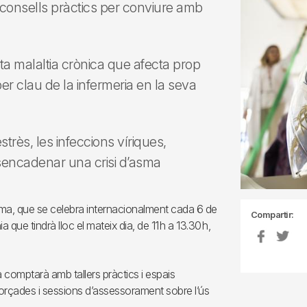
 i consells pràctics per conviure amb
esta malaltia crònica que afecta prop
per clau de la infermeria en la seva
strès, les infeccions víriques,
esencadenar una crisi d’asma
sma, que se celebra internacionalment cada 6 de
Compartir:
que tindrà lloc el mateix dia, de 11 h a 13.30 h,
comptarà amb tallers pràctics i espais
s forçades i sessions d’assessorament sobre l’ús