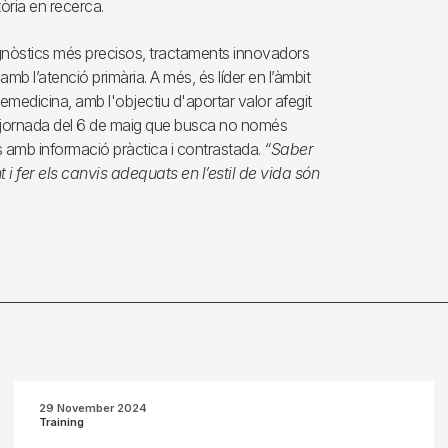
tòria en recerca.
agnòstics més precisos, tractaments innovadors
 amb l’atenció primària. A més, és líder en l’àmbit
lemedicina, amb l'objectiu d'aportar valor afegit
la jornada del 6 de maig que busca no només
nts amb informació pràctica i contrastada.
“Saber
fer els canvis adequats en l’estil de vida són
29 November 2024
Training