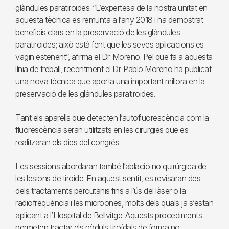
glàndules paratiroides. “L’expertesa de la nostra unitat en
aquesta tècnica es remunta a l’any 2018 i ha demostrat
beneficis clars en la preservació de les glàndules
paratiroides; això està fent que les seves aplicacions es
vagin estenent”, afirma el Dr. Moreno. Pel que fa a aquesta
línia de treball, recentment el Dr. Pablo Moreno ha publicat
una nova tècnica que aporta una important millora en la
preservació de les glàndules paratiroides.
Tant els aparells que detecten l’autofluorescència com la
fluorescència seran utilitzats en les cirurgies que es
realitzaran els dies del congrés.
Les sessions abordaran també l’ablació no quirúrgica de
les lesions de tiroide. En aquest sentit, es revisaran des
dels tractaments percutanis fins a l’ús del làser o la
radiofreqüència i les microones, molts dels quals ja s’estan
aplicant a l’Hospital de Bellvitge. Aquests procediments
permeten tractar els nòduls tiroïdals de forma no