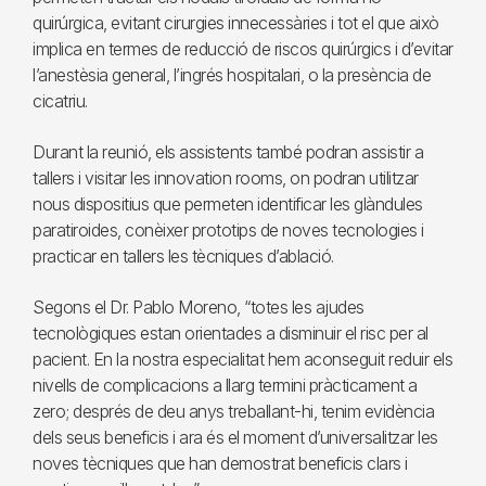
quirúrgica, evitant cirurgies innecessàries i tot el que això
implica en termes de reducció de riscos quirúrgics i d’evitar
l’anestèsia general, l’ingrés hospitalari, o la presència de
cicatriu.
Durant la reunió, els assistents també podran assistir a
tallers i visitar les innovation rooms, on podran utilitzar
nous dispositius que permeten identificar les glàndules
paratiroides, conèixer prototips de noves tecnologies i
practicar en tallers les tècniques d’ablació.
Segons el Dr. Pablo Moreno, “totes les ajudes
tecnològiques estan orientades a disminuir el risc per al
pacient. En la nostra especialitat hem aconseguit reduir els
nivells de complicacions a llarg termini pràcticament a
zero; després de deu anys treballant-hi, tenim evidència
dels seus beneficis i ara és el moment d’universalitzar les
noves tècniques que han demostrat beneficis clars i