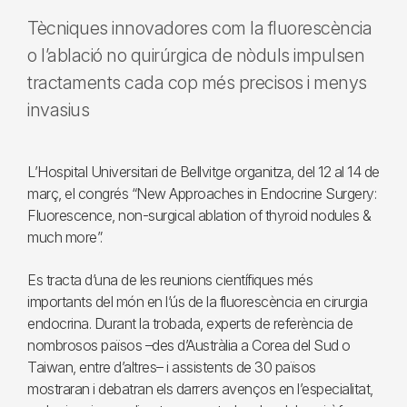
Tècniques innovadores com la fluorescència
o l’ablació no quirúrgica de nòduls impulsen
tractaments cada cop més precisos i menys
invasius
L’Hospital Universitari de Bellvitge organitza, del 12 al 14 de
març, el congrés “New Approaches in Endocrine Surgery:
Fluorescence, non-surgical ablation of thyroid nodules &
much more”.
Es tracta d’una de les reunions científiques més
importants del món en l’ús de la fluorescència en cirurgia
endocrina. Durant la trobada, experts de referència de
nombrosos països –des d’Austràlia a Corea del Sud o
Taiwan, entre d’altres– i assistents de 30 països
mostraran i debatran els darrers avenços en l’especialitat,