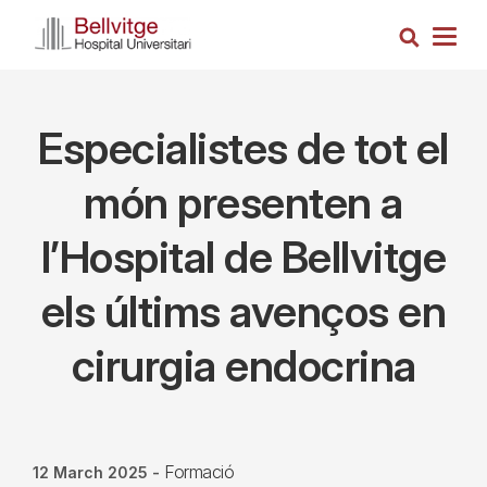
Skip
Search
to
Togg
main
navig
content
Especialistes de tot el
món presenten a
l’Hospital de Bellvitge
els últims avenços en
cirurgia endocrina
Formació
12 March 2025
-