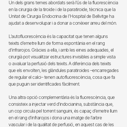
Un dels grans temes abordats serà l’ús de la fluorescència
en la cirurgia de la tiroide i de la paratiroide, tècnica que la
Unitat de Cirurgia Endocrina de l’Hospital de Bellvitge ha
ajudat a desenvolupar i a donar a conèixer arreu del món.
L’autofluorescència és la capacitat que tenen alguns
teixits d’emetre llum de forma espontània en el rang
d’infrarojos. Gràcies a ella, i amb les eines adequades, el
cirurgià pot visualitzar estructures invisibles a simple vista
o avaluar la perfusió dels teixits. A diferència dels teixits
que els envolten, les glàndules paratiroides –encarregades
de regular el calci– tenen autofluorescència, cosa que fa
que puguin ser identificades fàcilment.
Una altra opció complementària és la fluorescència, que
consisteix a injectar verd d’indocianina, substància que,
un cop circula pel torrent sanguini, és capaç d’emetre llum
en el rang d’infrarojos i dona una imatge de l’arbre
vascular i de la qualitat de perfusió, en aquest cas de les