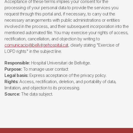
Acceptance of these terms implies your consent for the
processing of your personal data to provide the services you
request through this portal and, if necessary, to carry out the
necessary arrangements with public administrations or entities
involved in the process, and their subsequent incorporation into the
mentioned automated file. You may exercise your rights of access,
rectification, cancellation, and objection by writing to
comunicacio@bellvitgehospital.cat
, clearly stating "Exercise of
LOPD rights" in the subject line.
Responsible:
Hospital Universitari de Bellvitge.
Purpose:
To manage user contact
Legal basis:
Express acceptance of the privacy policy.
Rights:
Access, rectification, deletion, and portability of data,
limitation, and objection to its processing.
Source:
The data subject.