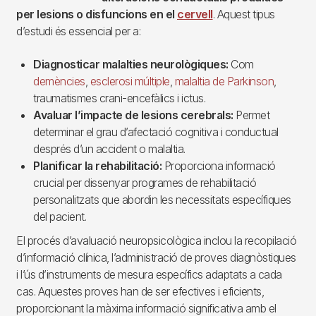
per lesions o disfuncions en el
cervell
. Aquest tipus
d’estudi és essencial per a:
Diagnosticar malalties neurològiques:
Com
demències
,
esclerosi múltiple
,
malaltia de Parkinson
,
traumatismes crani-encefàlics i ictus.
Avaluar l’impacte de lesions cerebrals:
Permet
determinar el grau d’afectació cognitiva i conductual
després d’un accident o malaltia.
Planificar la rehabilitació:
Proporciona informació
crucial per dissenyar programes de rehabilitació
personalitzats que abordin les necessitats específiques
del pacient.
El procés d’avaluació neuropsicològica inclou la recopilació
d’informació clínica, l’administració de proves diagnòstiques
i l’ús d’instruments de mesura específics adaptats a cada
cas. Aquestes proves han de ser efectives i eficients,
proporcionant la màxima informació significativa amb el