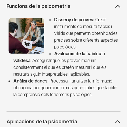
Funcions de la psicometria
Imagen
Disseny de proves:
Crear
instruments de mesura fiables i
vàlids que permetin obtenir dades
precises sobre diferents aspectes
psicològics.
Avaluació de la fiabilitat i
validesa:
Assegurar que les proves mesurin
consistentment el que es pretén mesurar i que els
resultats siguin interpretables i aplicables.
Anàlisi de dades:
Processar i analitzar la informació
obtinguda per generar informes quantitatius que facilitin
la comprensió dels fenòmens psicològics.
Aplicacions de la psicometria