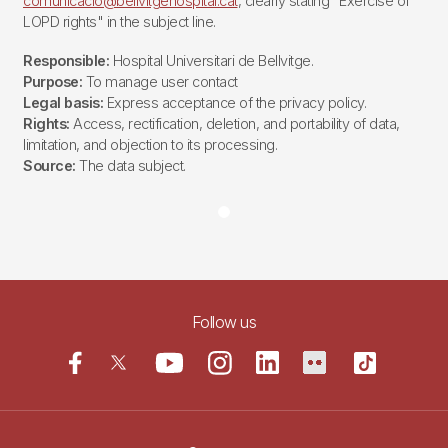
comunicacio@bellvitgehospital.cat
, clearly stating "Exercise of
LOPD rights" in the subject line.
Responsible:
Hospital Universitari de Bellvitge.
Purpose:
To manage user contact
Legal basis:
Express acceptance of the privacy policy.
Rights:
Access, rectification, deletion, and portability of data,
limitation, and objection to its processing.
Source:
The data subject.
Follow us