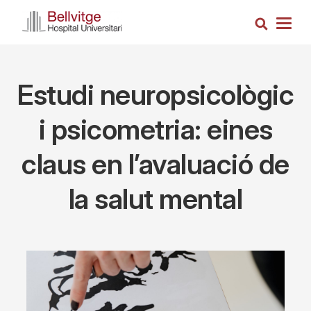
Skip
Search
to
Togg
main
navig
content
Estudi neuropsicològic
i psicometria: eines
claus en l’avaluació de
la salut mental
Imagen