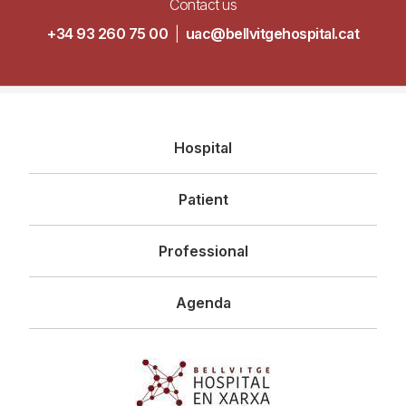
Contact us
+34 93 260 75 00
|
uac@bellvitgehospital.cat
Navegació
Hospital
principal
Patient
Professional
Agenda
Imagen