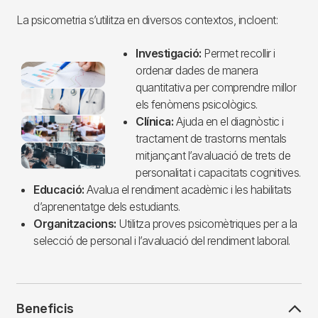
La psicometria s’utilitza en diversos contextos, incloent:
Investigació:
Permet recollir i
Imagen
ordenar dades de manera
quantitativa per comprendre millor
els fenòmens psicològics.
Clínica:
Ajuda en el diagnòstic i
tractament de trastorns mentals
mitjançant l’avaluació de trets de
personalitat i capacitats cognitives.
Educació:
Avalua el rendiment acadèmic i les habilitats
d’aprenentatge dels estudiants.
Organitzacions:
Utilitza proves psicomètriques per a la
selecció de personal i l’avaluació del rendiment laboral.
Beneficis