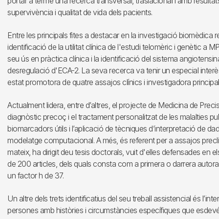
portar a terme una recerca transversal, traslacional i amb resultats
supervivència i qualitat de vida dels pacients.
Entre les principals fites a destacar en la investigació biomèdica r
identificació de la utilitat clínica de l'estudi telomèric i genètic 
seu ús en pràctica clínica i la identificació del sistema angiotensi
desregulació d'ECA-2. La seva recerca va tenir un especial inte
estat promotora de quatre assajos clínics i investigadora principal
Actualment lidera, entre d’altres, el projecte de Medicina de Prec
diagnòstic precoç i el tractament personalitzat de les malalties pu
biomarcadors útils i l’aplicació de tècniques d’interpretació de dades
modelatge computacional. A més, és referent per a assajos preclínic
mateix, ha dirigit deu tesis doctorals, vuit d'elles defensades en e
de 200 articles, dels quals consta com a primera o darrera autor
un factor h de 37.
Un altre dels trets identificatius del seu treball assistencial és l’in
persones amb històries i circumstàncies específiques que esdevé f