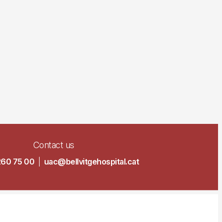
Contact us
260 75 00
|
uac@bellvitgehospital.cat