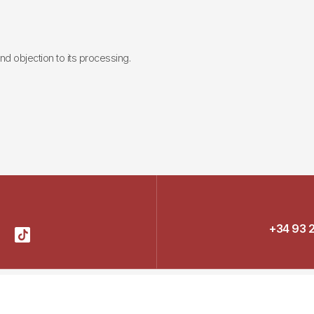
 and objection to its processing.
+34 93 