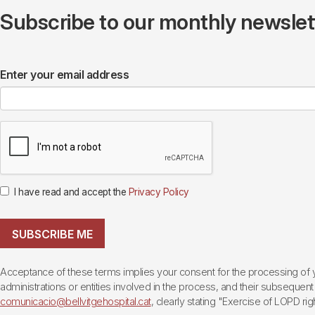
Subscribe to our monthly newslette
Enter your email address
I have read and accept the
Privacy Policy
SUBSCRIBE ME
Acceptance of these terms implies your consent for the processing of yo
administrations or entities involved in the process, and their subsequent 
comunicacio@bellvitgehospital.cat
, clearly stating "Exercise of LOPD righ