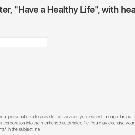
r, "Have a Healthy Life", with hea
ur personal data to provide the services you request through this porta
incorporation into the mentioned automated file. You may exercise your rig
ts" in the subject line.