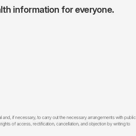
lth information for everyone.
l and, if necessary, to carry out the necessary arrangements with public
hts of access, rectification, cancellation, and objection by writing to