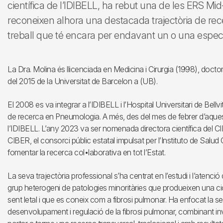
científica de l’IDIBELL, ha rebut una de les ERS 
reconeixen alhora una destacada trajectòria de rece
treball que té encara per endavant un o una especial
La Dra. Molina és llicenciada en Medicina i Cirurgia (1998), doct
del 2015 de la Universitat de Barcelon a (UB).
El 2008 es va integrar a l’IDIBELL i l’Hospital Universitari de Bellvi
de recerca en Pneumologia. A més, des del mes de febrer d’aquest 
l’IDIBELL. L’any 2023 va ser nomenada directora científica del CIB
CIBER, el consorci públic estatal impulsat per l’Instituto de Salud Ca
fomentar la recerca col•laborativa en tot l’Estat.
La seva trajectòria professional s’ha centrat en l’estudi i l’atenció
grup heterogeni de patologies minoritàries que produeixen una c
sent letal i que es coneix com a fibrosi pulmonar. Ha enfocat la 
desenvolupament i regulació de la fibrosi pulmonar, combinant inve