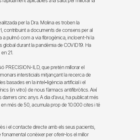
 ràpidament aplicables a la salut per millorar la
ealitzada per la Dra. Molina es troben la
a MPI, contribuint a documents de consens per al
na a pulmó com a via fibrogènica, incloent-hi la
rès global durant la pandèmia de COVID19. Ha
 en 21.
isió PRECISION-ILD, que pretén millorar el
lmonars intersticials mitjançant la recerca de
 basades en la intel•ligència artificial i el
s (in vitro) de nous fàrmacs antifibròtics. Així
ls darrers cinc anys. A dia d’avui, ha publicat més
a en més de 50, acumula prop de 10.000 cites i té
terès i el contacte directe amb els seus pacients,
onamental conèixer per oferir-los el millor