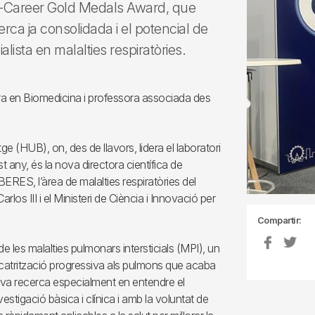
Mid-Career Gold Medals Award, que
rca ja consolidada i el potencial de
ista en malalties respiratòries.
ora en Biomedicina i professora associada des
tge (HUB), on, des de llavors, lidera el laboratori
any, és la nova directora científica de
ERES, l’àrea de malalties respiratòries del
rlos III i el Ministeri de Ciència i Innovació per
Compartir:
 de les malalties pulmonars intersticials (MPI), un
icatrització progressiva als pulmons que acaba
seva recerca especialment en entendre el
stigació bàsica i clínica i amb la voluntat de