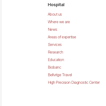
Navegació
Hospital
principal
About us
Where we are
News
Areas of expertise
Services
Research
Education
Biobanc
Bellvitge Travel
High Precision Diagnostic Center