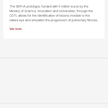
The SEPI-IA prototype, funded with 5 million euros by the
Ministry of Science, Innovation and Universities, through the
CDTI, allows for the identification of lesions invisible to the
naked eye and simulates the progression of pulmonary fibrosis.
Ver más