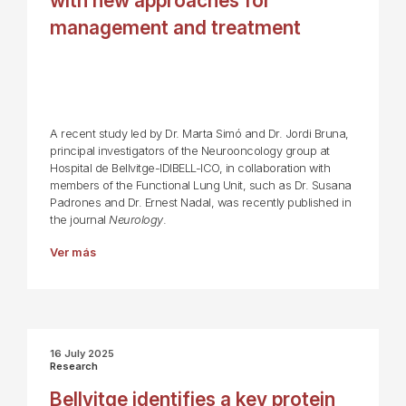
with new approaches for
management and treatment
A recent study led by Dr. Marta Simó and Dr. Jordi Bruna,
principal investigators of the Neurooncology group at
Hospital de Bellvitge-IDIBELL-ICO, in collaboration with
members of the Functional Lung Unit, such as Dr. Susana
Padrones and Dr. Ernest Nadal, was recently published in
the journal
Neurology
.
Ver más
16 July 2025
Research
Bellvitge identifies a key protein