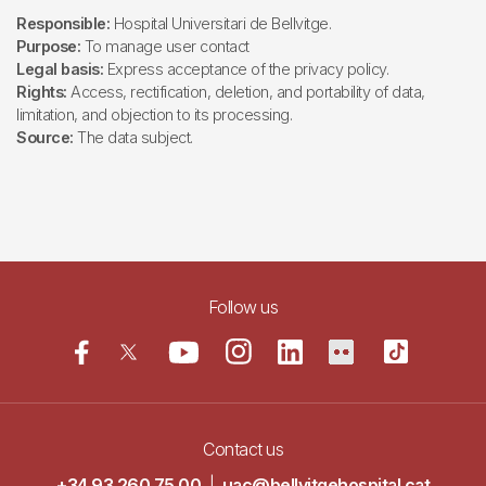
Responsible:
Hospital Universitari de Bellvitge.
Purpose:
To manage user contact
Legal basis:
Express acceptance of the privacy policy.
Rights:
Access, rectification, deletion, and portability of data,
limitation, and objection to its processing.
Source:
The data subject.
Follow us
Contact us
+34 93 260 75 00
|
uac@bellvitgehospital.cat