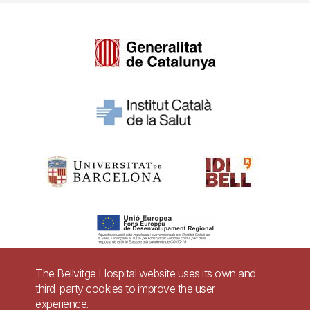
The Bellvitge Hospital website uses its own and
third-party cookies to improve the user
Pie
experience.
Contact