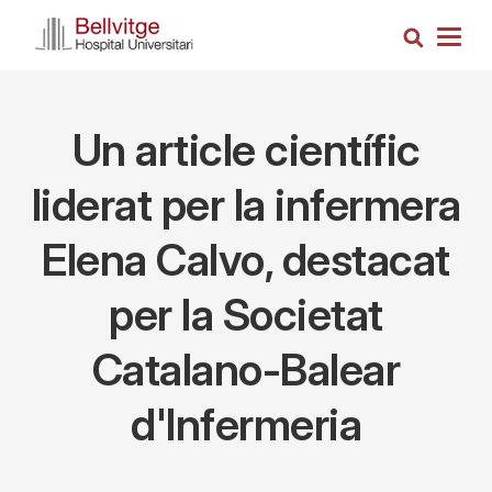
Skip
Search
to
Togg
main
navig
content
Un article científic
liderat per la infermera
Elena Calvo, destacat
per la Societat
Catalano-Balear
d'Infermeria