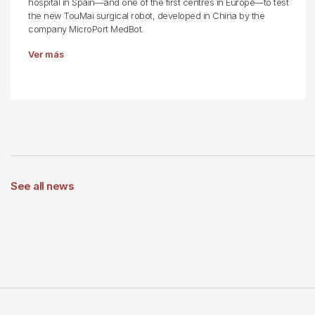
hospital in Spain—and one of the first centres in Europe—to test
the new TouMai surgical robot, developed in China by the
company MicroPort MedBot.
Ver más
See all news