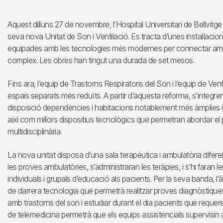
Aquest dilluns 27 de novembre, l’Hospital Universitari de Bellvitge 
seva nova Unitat de Son i Ventilació. Es tracta d’unes instal·laci
equipades amb les tecnologies més modernes per connectar amb el t
complex. Les obres han tingut una durada de set mesos.
Fins ara, l’equip de Trastorns Respiratoris del Son i l’equip de Ve
espais separats més reduïts. A partir d’aquesta reforma, s’integ
disposició dependències i habitacions notablement més àmplies i 
així com millors dispositius tecnològics que permetran abordar el
multidisciplinària.
La nova unitat disposa d’una sala terapèutica i ambulatòria difere
les proves ambulatòries, s’administraran les teràpies, i s’hi faran l
individuals i grupals d’educació als pacients. Per la seva banda,
de darrera tecnologia que permetrà realitzar proves diagnòstiques 
amb trastorns del son i estudiar durant el dia pacients que requer
de telemedicina permetrà que els equips assistencials supervisin a