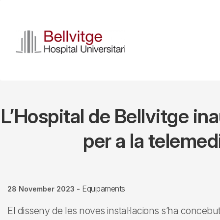
Skip
to
main
content
L’Hospital de Bellvitge i
per a la telemed
Equipaments
28 November 2023
-
El disseny de les noves instal·lacions s’ha concebut 