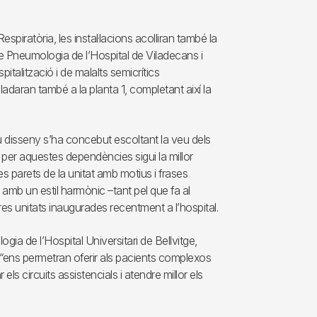
spiratòria, les instal·lacions acolliran també la
e Pneumologia de l’Hospital de Viladecans i
talització i de malalts semicrítics
adaran també a la planta 1, completant així la
eu disseny s’ha concebut escoltant la veu dels
s per aquestes dependències sigui la millor
es parets de la unitat amb motius i frases
, amb un estil harmònic –tant pel que fa al
s unitats inaugurades recentment a l’hospital.
a de l’Hospital Universitari de Bellvitge,
 “ens permetran oferir als pacients complexos
r els circuits assistencials i atendre millor els