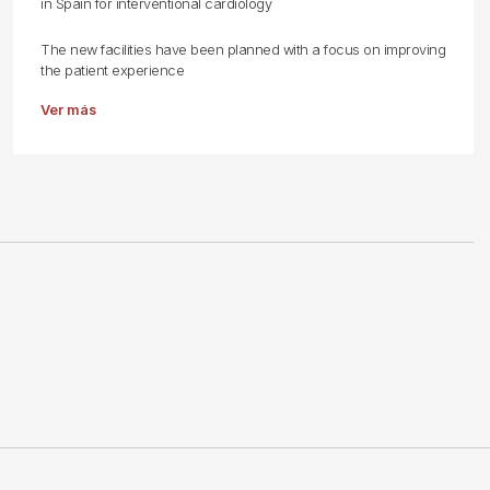
in Spain for interventional cardiology
The new facilities have been planned with a focus on improving
the patient experience
Ver más