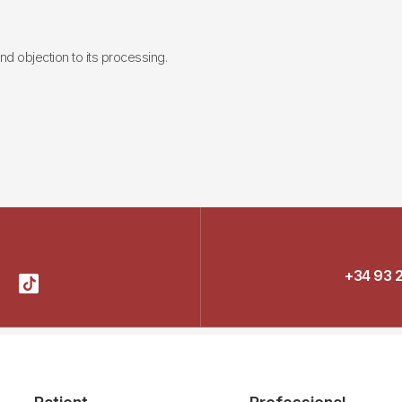
 and objection to its processing.
+34 93 