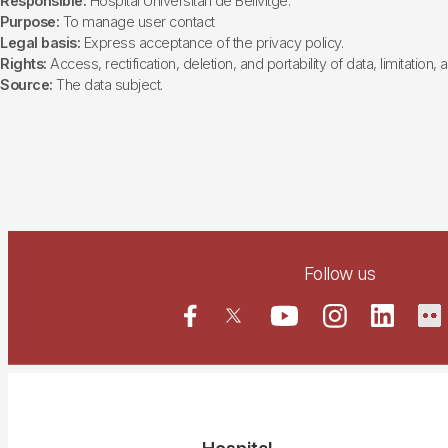
Responsible:
Hospital Universitari de Bellvitge.
Purpose:
To manage user contact
Legal basis:
Express acceptance of the privacy policy.
Rights:
Access, rectification, deletion, and portability of data, limitation,
Source:
The data subject.
Follow us