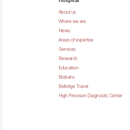
Navegació
Hospital
principal
About us
Where we are
News
Areas of expertise
Services
Research
Education
Biobanc
Bellvitge Travel
High Precision Diagnostic Center
Imagen