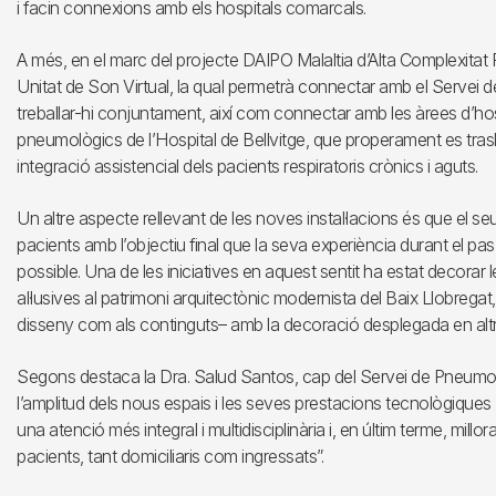
i facin connexions amb els hospitals comarcals.
A més, en el marc del projecte DAIPO Malaltia d’Alta Complexitat Re
Unitat de Son Virtual, la qual permetrà connectar amb el Servei d
treballar-hi conjuntament, així com connectar amb les àrees d’hospi
pneumològics de l’Hospital de Bellvitge, que properament es trasll
integració assistencial dels pacients respiratoris crònics i aguts.
Un altre aspecte rellevant de les noves instal·lacions és que el s
pacients amb l’objectiu final que la seva experiència durant el pa
possible. Una de les iniciatives en aquest sentit ha estat decorar l
al·lusives al patrimoni arquitectònic modernista del Baix Llobregat
disseny com als continguts– amb la decoració desplegada en altre
Segons destaca la Dra. Salud Santos, cap del Servei de Pneumologi
l’amplitud dels nous espais i les seves prestacions tecnològiques
una atenció més integral i multidisciplinària i, en últim terme, millora
pacients, tant domiciliaris com ingressats”.