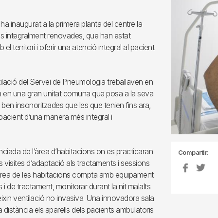
ha inaugurat a la primera planta del centre la
ons integralment renovades, que han estat
erritori i oferir una atenció integral al pacient
ntilació del Servei de Pneumologia treballaven en
ren en una gran unitat comuna que posa a la seva
ben insonoritzades que les que tenien fins ara,
 pacient d’una manera més integral i
nciada de l’àrea d’habitacions on es practicaran
Compartir:
es visites d’adaptació als tractaments i sessions
 l’àrea de les habitacions compta amb equipament
i de tractament, monitorar durant la nit malalts
eixin ventilació no invasiva. Una innovadora sala
 distància els aparells dels pacients ambulatoris