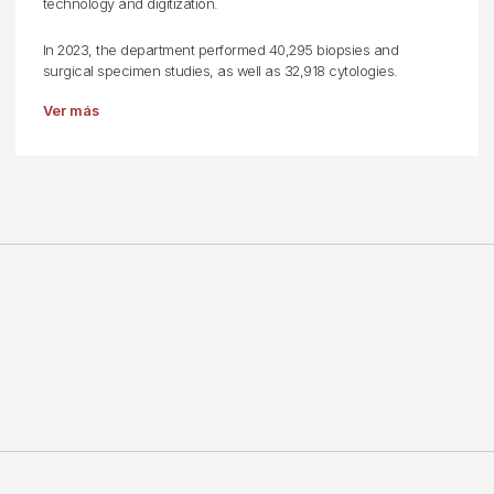
technology and digitization.
In 2023, the department performed 40,295 biopsies and
surgical specimen studies, as well as 32,918 cytologies.
Ver más