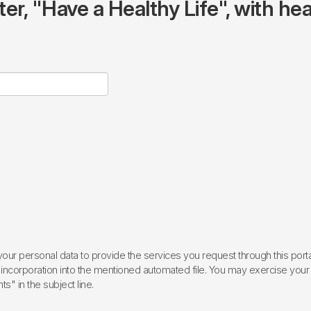
r, "Have a Healthy Life", with hea
ur personal data to provide the services you request through this porta
incorporation into the mentioned automated file. You may exercise your rig
ts" in the subject line.