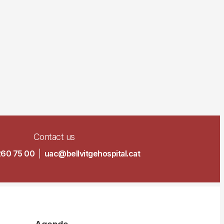
Contact us
260 75 00
|
uac@bellvitgehospital.cat