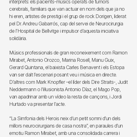
intèrprets: els pacients-músics operats de tumors
cerebrals, familiars que van actuar en nom dels que ja no
hi eren, artistes de prestigi i el grup de rock Dorigen, liderat
pel Dr. Andreu Gabarrós, cap del servei de Neurocirurgia
de l’Hospital de Bellvitge i impulsor d’aquesta iniciativa
solidària.
Músics professionals de gran reconeixement com Ramon
Mirabet, Antonio Orozco, Marina Rosell, Manu Guix,
Gerard Quintana, el baixista Carles Benavent i els Estopa
van ser dalt l’escenari posant veu i música en directe.
D’altres com Mark Knopfler –el líder dels Dire Straits-, Judit
Neddermann o l’il·lusionista Antonio Díaz, el Mago Pop,
van apadrinar amb un vídeo la resta de cançons, i Jordi
Hurtado va presentar l’acte.
“La Simfonia dels Herois neix d’un petit somni d’un dels
millors neurocirurgians de casa nostra”, en paraules d’un
emotiu Ramon Mirabet, amb una consolidada carrera i