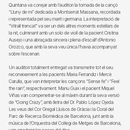
Quintana va corejar amb l’auditori la tornada de la cançó
“Lluny de mi” dedicada a Montserrat Massana, recordada
i representada pel seu marit i germana. La interpretació de
“Vitrall trencat” va ser un dels altres moments estel·lars de
la nit, culminant amb un solo de violí de la pacient Cristina
Ausejo i una abraçada sincera i plena d’escalf d’Antonio
Orozco, que amb la seva veu única l’havia acompanyat
sobre l’escenari.
Un auditori totalment entregat va transmetre tot el seu
reconeixement a les pacients Maria Ferrandiz i Mercè
Carulla, que van interpretar les cançons “Sense fe” i “Feel
the rain”, respectivament. Manu Guix i el pacient Miquel
Viñas van compenetrar-se al màxim durant la seva versió
de “Going Crazy”, amb lletra del Dr. Pablo López Ojeda.
Les veus del Cor Gregal Lluïsos de Gràcia i la Coral del
Parc de Recerca Biomèdica de Barcelona, junt amb la
música de l’Orquestra del Col·legi de Metges de Barcelona,