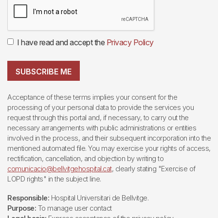
I have read and accept the
Privacy Policy
SUBSCRIBE ME
Acceptance of these terms implies your consent for the
processing of your personal data to provide the services you
request through this portal and, if necessary, to carry out the
necessary arrangements with public administrations or entities
involved in the process, and their subsequent incorporation into the
mentioned automated file. You may exercise your rights of access,
rectification, cancellation, and objection by writing to
comunicacio@bellvitgehospital.cat
, clearly stating "Exercise of
LOPD rights" in the subject line.
Responsible:
Hospital Universitari de Bellvitge.
Purpose:
To manage user contact