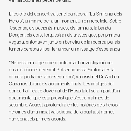
van arrodonir les peces del disc.
El colofó del concert va ser el cant coral “La Simfonia dels
Herois”, un himne per a un moment únic i irrepetible. Sobre
l’escenari, els pacients-músics, els familiars, la banda
Dorigen, els cors, l’orquestra i els artistes que, per primera
vegada, entonaven junts en benefici de la recerca per als
tumors cerebrals i per fer arribar un missatge d’esperança.
“Necessitem urgentment potenciar la investigació per
curar el càncer cerebral. Potser aquesta Simfonia és la
primera pedra per aconseguir-ho”, va insistir el Dr. Andreu
Gabarrós durant els agraïments finals. Les imatges del
concert al Teatre Joventut de l’Hospitalet seran part d’un
documental que està previst que s’estreni al mes de
setembre. Aquest aprofundirà en les històries dels herois i
heroïnes d’una iniciativa solidària de la qual just només
han sonat els primers acords.