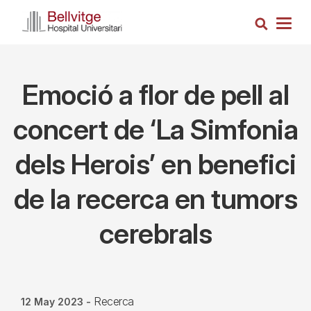
Skip
Search
to
Togg
main
navig
content
Emoció a flor de pell al
concert de ‘La Simfonia
dels Herois’ en benefici
de la recerca en tumors
cerebrals
Recerca
12 May 2023
-