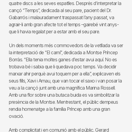
quatre discs a les seves espatlles. Després d’interpretar la
cançó “Temps”, dedicada al seu pare, pacient del Dr.
Gabarrós i malauradament traspassat l’any passat, va
agrair-li amb gran afecte tot el temps –gairebé vint anys-
que li havia regalat per a estar amb el seu pare.
Un dels moments més commovedors de la vetllada va ser
la interpretació de “El camí”, dedicada a Montse Príncep
Borràs. “Ella tenia moltes ganes d’estar avui aquí. No es
trobava bé i sabia que li quedava poc temps. Va decidir
marxar ahir perquè avui toquem per a ella”, explicaven els
seus fills, Xavi i Arnau, que van tocar el saxo i van posar la
veu a la cançó junt amb una magnífica Marina Rossell.
Amb una flor sobre una butaca buida es va simbolitzar la
presència de la Montse. Mentrestant, el públic dempeus
rendia homenatge a la família Príncep amb una gran
ovació.
Amb complicitat i en comunió amb el públic, Gerard