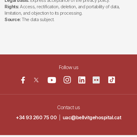
Legal basis:
Express acceptance of the privacy policy.
Rights:
Access, rectification, deletion, and portability of data,
limitation, and objection to its processing.
Source:
The data subject.
Follow us
Contact us
+34 93 260 75 00
|
uac@bellvitgehospital.cat