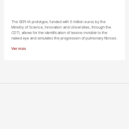
The SEPI-IA prototype, funded with 5 million euros by the
Ministry of Science, Innovation and Universities, through the
CDTI, allows for the identification of lesions invisible to the
naked eye and simulates the progression of pulmonary fibrosis.
Ver más