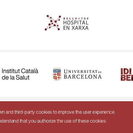
cessibility
Legal warning
Privacy policy for video surveillance syste
own and third-party cookies to improve the user experience.
nderstand that you authorize the use of these cookies.
Imagen
bsite in accordance with Royal Decree 1112/2018, of September 7, on accessibility 