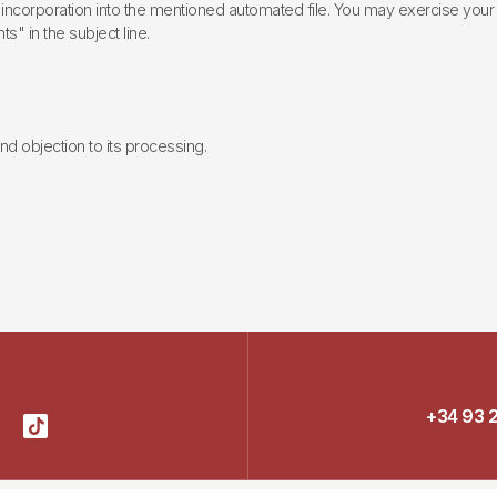
incorporation into the mentioned automated file. You may exercise your rig
ts" in the subject line.
 and objection to its processing.
+34 93 