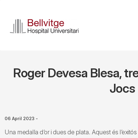
Skip
to
main
content
Roger Devesa Blesa, tre
Jocs 
06 April 2023
-
Una medalla d’or i dues de plata. Aquest és l’exitós