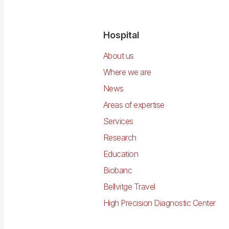
Navegació
Hospital
principal
About us
Where we are
News
Areas of expertise
Services
Research
Education
Biobanc
Bellvitge Travel
High Precision Diagnostic Center