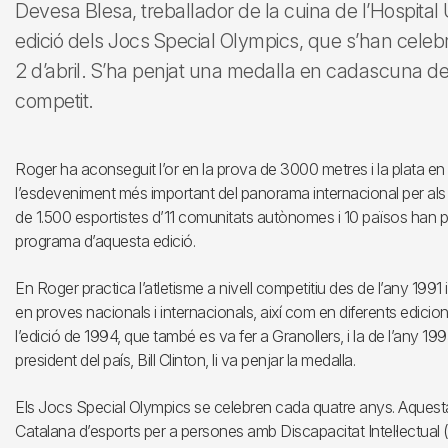
Devesa Blesa, treballador de la cuina de l’Hospital U
edició dels Jocs Special Olympics, que s’han celebra
2 d’abril. S’ha penjat una medalla en cadascuna de
competit.
Roger ha aconseguit l’or en la prova de 3000 metres i la plata en
l’esdeveniment més important del panorama internacional per als e
de 1.500 esportistes d’11 comunitats autònomes i 10 països han par
programa d’aquesta edició.
En Roger practica l’atletisme a nivell competitiu des de l’any 199
en proves nacionals i internacionals, així com en diferents edici
l’edició de 1994, que també es va fer a Granollers, i la de l’any 19
president del país, Bill Clinton, li va penjar la medalla.
Els Jocs Special Olympics se celebren cada quatre anys. Aquesta
Catalana d’esports per a persones amb Discapacitat Intel·lectual