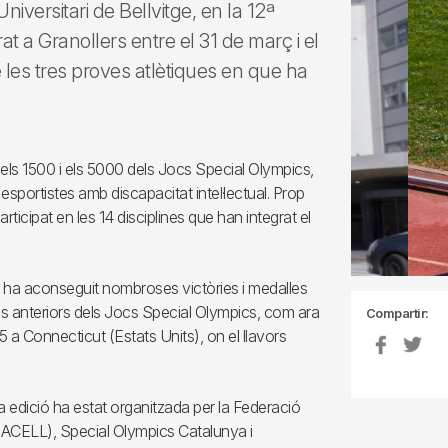
niversitari de Bellvitge, en la 12ª
t a Granollers entre el 31 de març i el
 les tres proves atlètiques en que ha
 els 1500 i els 5000 dels Jocs Special Olympics,
sportistes amb discapacitat intel·lectual. Prop
ticipat en les 14 disciplines que han integrat el
1 i ha aconseguit nombroses victòries i medalles
ons anteriors dels Jocs Special Olympics, com ara
Compartir:
95 a Connecticut (Estats Units), on el llavors
 edició ha estat organitzada per la Federació
 (ACELL), Special Olympics Catalunya i