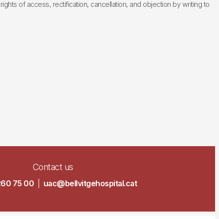
hts of access, rectification, cancellation, and objection by writing to
Contact us
260 75 00
|
uac@bellvitgehospital.cat