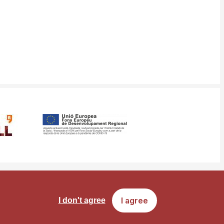
ms
Site map
I agree
I don't agree
of