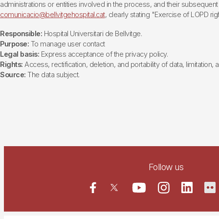
administrations or entities involved in the process, and their subsequent 
comunicacio@bellvitgehospital.cat
, clearly stating "Exercise of LOPD righ
Responsible:
Hospital Universitari de Bellvitge.
Purpose:
To manage user contact
Legal basis:
Express acceptance of the privacy policy.
Rights:
Access, rectification, deletion, and portability of data, limitation,
Source:
The data subject.
Follow us