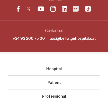
Contact us
+34 93 260 75 00
|
uac@bellvitgehospital.cat
Navegació
Hospital
principal
Patient
Professional