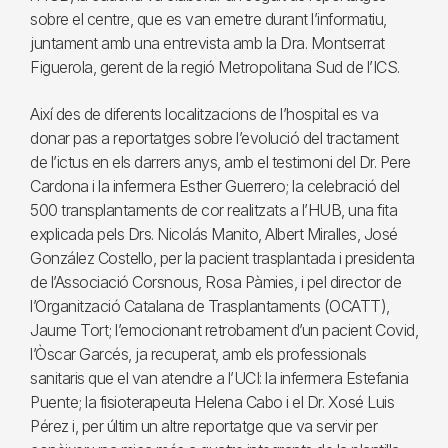
sobre el centre, que es van emetre durant l’informatiu,
juntament amb una entrevista amb la Dra. Montserrat
Figuerola, gerent de la regió Metropolitana Sud de l’ICS.
Així des de diferents localitzacions de l’hospital es va
donar pas a reportatges sobre l’evolució del tractament
de l’ictus en els darrers anys, amb el testimoni del Dr. Pere
Cardona i la infermera Esther Guerrero; la celebració del
500 transplantaments de cor realitzats a l’HUB, una fita
explicada pels Drs. Nicolás Manito, Albert Miralles, José
González Costello, per la pacient trasplantada i presidenta
de l’Associació Corsnous, Rosa Pàmies, i pel director de
l’Organització Catalana de Trasplantaments (OCATT),
Jaume Tort; l’emocionant retrobament d’un pacient Covid,
l’Òscar Garcés, ja recuperat, amb els professionals
sanitaris que el van atendre a l’UCI: la infermera Estefania
Puente; la fisioterapeuta Helena Cabo i el Dr. Xosé Luis
Pérez i, per últim un altre reportatge que va servir per