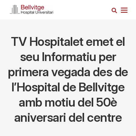
Skip
Search
to
Togg
main
navig
content
TV Hospitalet emet el
seu Informatiu per
primera vegada des de
l’Hospital de Bellvitge
amb motiu del 50è
aniversari del centre