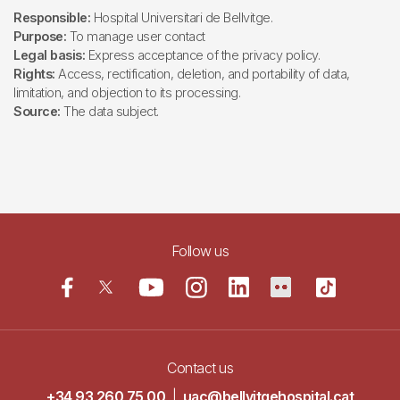
Responsible:
Hospital Universitari de Bellvitge.
Purpose:
To manage user contact
Legal basis:
Express acceptance of the privacy policy.
Rights:
Access, rectification, deletion, and portability of data,
limitation, and objection to its processing.
Source:
The data subject.
Follow us
Contact us
+34 93 260 75 00
|
uac@bellvitgehospital.cat