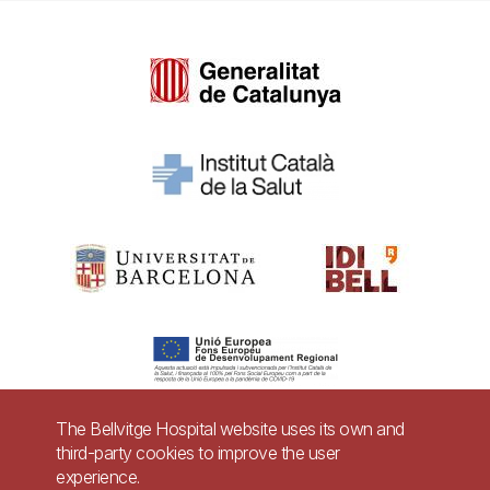
The Bellvitge Hospital website uses its own and
third-party cookies to improve the user
Pie
experience.
Contact