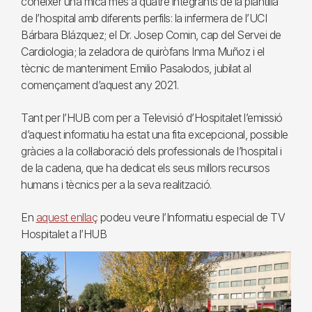
conèixer una mica més a quatre integrants de la plantilla
de l’hospital amb diferents perfils: la infermera de l’UCI
Bárbara Blázquez; el Dr. Josep Comin, cap del Servei de
Cardiologia; la zeladora de quiròfans Inma Muñoz i el
tècnic de manteniment Emilio Pasalodos, jubilat al
començament d’aquest any 2021.
Tant per l’HUB com per a Televisió d’Hospitalet l’emissió
d’aquest informatiu ha estat una fita excepcional, possible
gràcies a la col·laboració dels professionals de l’hospital i
de la cadena, que ha dedicat els seus millors recursos
humans i tècnics per a la seva realització.
En
aquest enllaç
podeu veure l’Informatiu especial de TV
Hospitalet a l’HUB