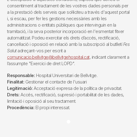
consentiment al tractament de les vostres dades personals per
a la prestació dels serveis que sol·liciteu a través d'aquest portal
i, si escau, per fer les gestions necessàries amb les
administracions o entitats públiques que intervinguin en la
tramitació, i la seva posterior incorporació en l'esmentat fitxer
automatitzat. Podeu exercitar els drets d’accés, rectificació,
cancel·lació i oposició en relació amb la subscripció al butlletí
Fes
Salut
adreçant-vos per escrit a
comunicacio.bellvitge@bellvitgehospital.cat
, indicant clarament a
l’assumpte "Exercici de dret LOPD".
Responsable:
Hospital Universitari de Bellvitge.
Finalitat:
Gestionar el contacte de l'usuari
Legitimació:
Acceptació expresa de la política de privacitat.
Drets:
Accés, rectificació, supresió i portabilitat de les dades,
limitació i oposició al seu tractament.
Procedència:
El propi interessat.