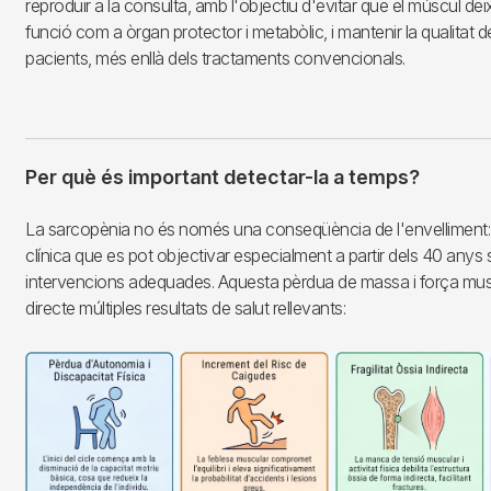
reproduir a la consulta, amb l'objectiu d'evitar que el múscul dei
funció com a òrgan protector i metabòlic, i mantenir la qualitat d
pacients, més enllà dels tractaments convencionals.
Per què és important detectar-la a temps?
La sarcopènia no és només una conseqüència de l'envelliment:
clínica que es pot objectivar especialment a partir dels 40 anys s
intervencions adequades. Aquesta pèrdua de massa i força mus
directe múltiples resultats de salut rellevants:
Imagen