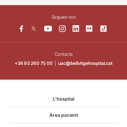
Segueix-nos
Contacta
+34 93 260 75 00
|
uac@bellvitgehospital.cat
Navegació
L'hospital
principal
Àrea pacient