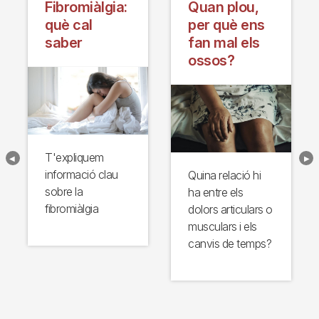
Fibromiàlgia:
Quan plou,
què cal
per què ens
saber
fan mal els
ossos?
T'expliquem
informació clau
Quina relació hi
sobre la
ha entre els
fibromiàlgia
dolors articulars o
musculars i els
canvis de temps?