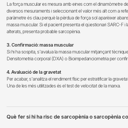
La força muscular es mesura amb eines com el dinamòmetre de 
diversos mesuraments i seleccionant el valor més alt com a ref
paràmetre és clau perquè la pèrdua de força sol aparèixer aban
massa muscular. Si el pacient presenta el qüestionari SARC-F i 
alterats, presenta probable sarcopènia.
3. Confirmació: massa muscular
Si hi ha sospita, s'avalua la massa muscular mitjançant tècniqu
Densitometria corporal (DXA) o Bioimpedanciometria per confir
4. Avaluació de la gravetat
Per acabar, s'analitza el rendiment físic per estratificar la gravet
Una de les més utilitzades és el test de velocitat de la marxa.
Què fer si hi ha risc de sarcopènia o sarcopènia 