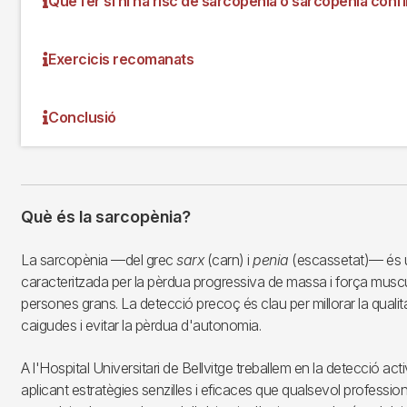
Què fer si hi ha risc de sarcopènia o sarcopènia con
Exercicis recomanats
Conclusió
Què és la sarcopènia?
La sarcopènia —del grec
sarx
(carn) i
penia
(escassetat)— és 
caracteritzada per la pèrdua progressiva de massa i força muscu
persones grans. La detecció precoç és clau per millorar la qualita
caigudes i evitar la pèrdua d'autonomia.
A l'Hospital Universitari de Bellvitge treballem en la detecció act
aplicant estratègies senzilles i eficaces que qualsevol professiona