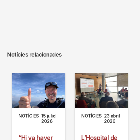
Notícies relacionades
NOTÍCIES
15 juliol
NOTÍCIES
23 abril
2026
2026
s
“Hi va haver
L’Hospital de