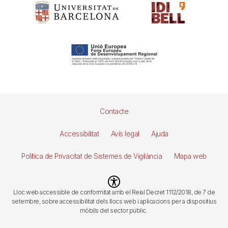
Pie
Contacte
de
Accessibilitat
Avís legal
Ajuda
página
Política de Privacitat de Sistemes de Vigilància
Mapa web
Imagen
Lloc web accessible de conformitat amb el Reial Decret 1112/2018, de 7 de
setembre, sobre accessibilitat dels llocs web i aplicacions per a dispositius
mòbils del sector públic.