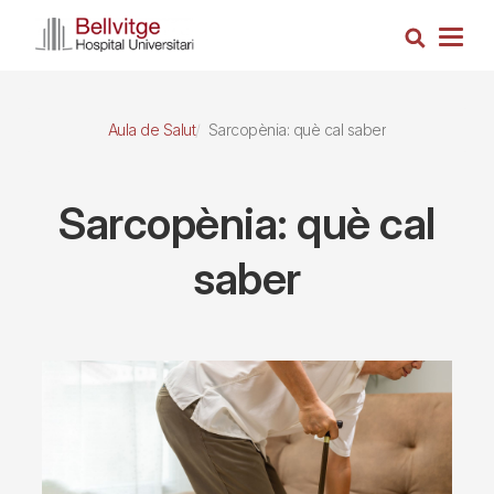
Vés
Cerca
al
Togg
contingut
navig
Aula de Salut
Sarcopènia: què cal saber
Sarcopènia: què cal
saber
Imagen