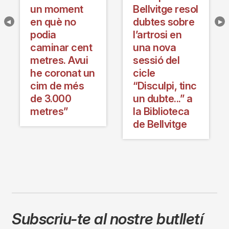
un moment
Bellvitge resol
en què no
dubtes sobre
podia
l’artrosi en
caminar cent
una nova
metres. Avui
sessió del
he coronat un
cicle
cim de més
“Disculpi, tinc
de 3.000
un dubte...” a
metres”
la Biblioteca
de Bellvitge
Subscriu-te al nostre butlletí