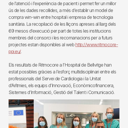
de l’atenció i l’experiència de pacient i permet fer un millor
ús de les dades recollides, a més d’establir un model de
compra win-win entre hospital i empresa de tecnologia
sanitària. La recopilació de les lliçons apreses al llarg dels
69 mesos d’execució per part de totes les institucions
membres del consorci i les recomanacions per a futurs
projectes estan disponibles al web
http://www.ritmocore-
ppi.eu/
.
Els resultats de Ritmocore a l’Hospital de Bellvitge han
estat possibles gràcies a l’esforç multidisciplinari entre els
professionals del Servei de Cardiologia i la Unitat
d’Arítmies, els equips d’Innovació, Econòmicofinancera,
Sistemes d’Informació, Gestió del Talent i Comunicació.