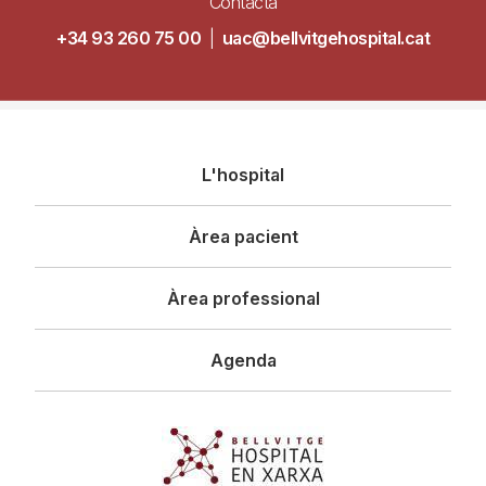
Contacta
+34 93 260 75 00
|
uac@bellvitgehospital.cat
Navegació
L'hospital
principal
Àrea pacient
Àrea professional
Agenda
Imagen