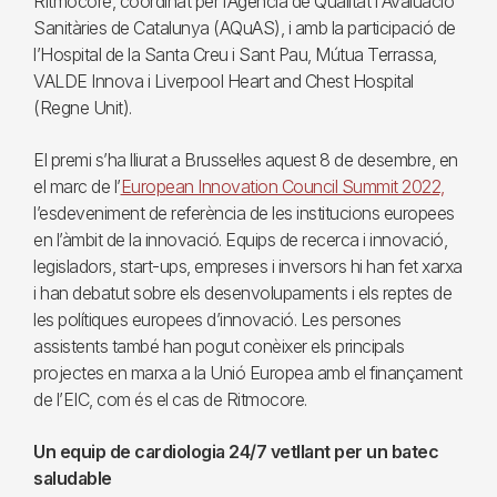
Ritmocore, coordinat per l’Agència de Qualitat i Avaluació
Sanitàries de Catalunya (AQuAS), i amb la participació de
l’Hospital de la Santa Creu i Sant Pau, Mútua Terrassa,
VALDE Innova i Liverpool Heart and Chest Hospital
(Regne Unit).
El premi s’ha lliurat a Brussel·les aquest 8 de desembre, en
el marc de l’
European Innovation Council Summit 2022,
l’esdeveniment de referència de les institucions europees
en l’àmbit de la innovació. Equips de recerca i innovació,
legisladors, start-ups, empreses i inversors hi han fet xarxa
i han debatut sobre els desenvolupaments i els reptes de
les polítiques europees d’innovació. Les persones
assistents també han pogut conèixer els principals
projectes en marxa a la Unió Europea amb el finançament
de l’EIC, com és el cas de Ritmocore.
Un equip de cardiologia 24/7 vetllant per un batec
saludable