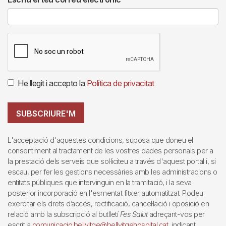
He llegit i accepto la
Política de privacitat
SUBSCRIURE'M
L'acceptació d'aquestes condicions, suposa que doneu el
consentiment al tractament de les vostres dades personals per a
la prestació dels serveis que sol·liciteu a través d'aquest portal i, si
escau, per fer les gestions necessàries amb les administracions o
entitats públiques que intervinguin en la tramitació, i la seva
posterior incorporació en l'esmentat fitxer automatitzat. Podeu
exercitar els drets d’accés, rectificació, cancel·lació i oposició en
relació amb la subscripció al butlletí
Fes Salut
adreçant-vos per
escrit a
comunicacio.bellvitge@bellvitgehospital.cat
, indicant