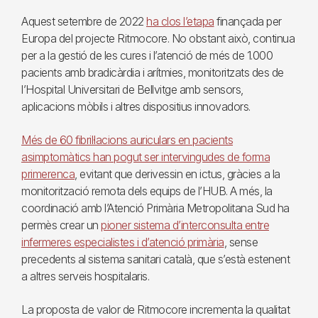
Aquest setembre de 2022
ha clos l’etapa
finançada per
Europa del projecte Ritmocore. No obstant això, continua
per a la gestió de les cures i l’atenció de més de 1.000
pacients amb bradicàrdia i arítmies, monitoritzats des de
l’Hospital Universitari de Bellvitge amb sensors,
aplicacions mòbils i altres dispositius innovadors.
Més de 60 fibril·lacions auriculars en pacients
asimptomàtics han pogut ser intervingudes de forma
primerenca
, evitant que derivessin en ictus, gràcies a la
monitorització remota dels equips de l’HUB. A més, la
coordinació amb l’Atenció Primària Metropolitana Sud ha
permès crear un
pioner sistema d’interconsulta entre
infermeres especialistes i d’atenció primària
, sense
precedents al sistema sanitari català, que s’està estenent
a altres serveis hospitalaris.
La proposta de valor de Ritmocore incrementa la qualitat