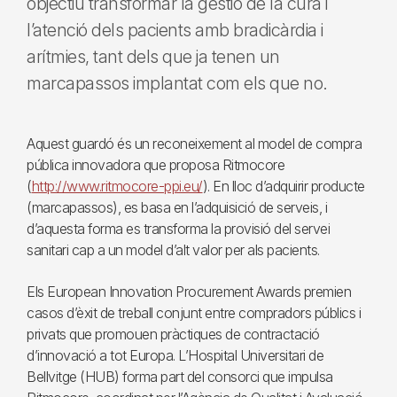
objectiu transformar la gestió de la cura i
l’atenció dels pacients amb bradicàrdia i
arítmies, tant dels que ja tenen un
marcapassos implantat com els que no.
Aquest guardó és un reconeixement al model de compra
pública innovadora que proposa Ritmocore
(
http://www.ritmocore-ppi.eu/
). En lloc d’adquirir producte
(marcapassos), es basa en l’adquisició de serveis, i
d’aquesta forma es transforma la provisió del servei
sanitari cap a un model d’alt valor per als pacients.
Els European Innovation Procurement Awards premien
casos d’èxit de treball conjunt entre compradors públics i
privats que promouen pràctiques de contractació
d’innovació a tot Europa. L’Hospital Universitari de
Bellvitge (HUB) forma part del consorci que impulsa