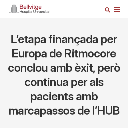
Vés
Cerca
al
Togg
contingut
navig
L’etapa finançada per
Europa de Ritmocore
conclou amb èxit, però
continua per als
pacients amb
marcapassos de l’HUB