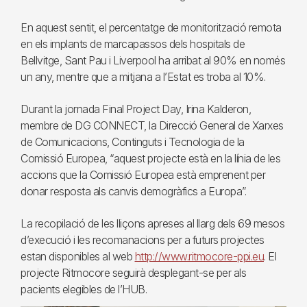
En aquest sentit, el percentatge de monitorització remota
en els implants de marcapassos dels hospitals de
Bellvitge, Sant Pau i Liverpool ha arribat al 90% en només
un any, mentre que a mitjana a l’Estat es troba al 10%.
Durant la jornada Final Project Day, Irina Kalderon,
membre de DG CONNECT, la Direcció General de Xarxes
de Comunicacions, Continguts i Tecnologia de la
Comissió Europea, “aquest projecte està en la línia de les
accions que la Comissió Europea està emprenent per
donar resposta als canvis demogràfics a Europa”.
La recopilació de les lliçons apreses al llarg dels 69 mesos
d’execució i les recomanacions per a futurs projectes
estan disponibles al web
http://www.ritmocore-ppi.eu
. El
projecte Ritmocore seguirà desplegant-se per als
pacients elegibles de l’HUB.