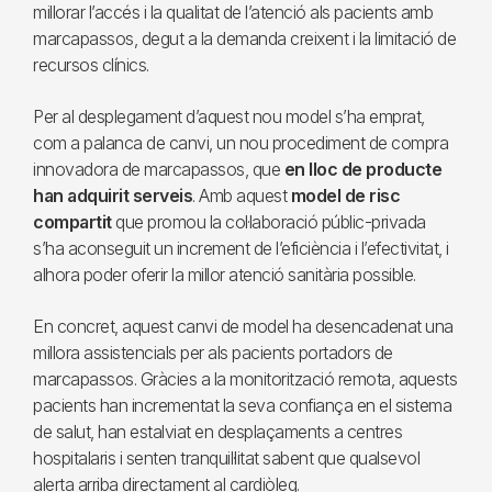
millorar l’accés i la qualitat de l’atenció als pacients amb
marcapassos, degut a la demanda creixent i la limitació de
recursos clínics.
Per al desplegament d’aquest nou model s’ha emprat,
com a palanca de canvi, un nou procediment de compra
innovadora de marcapassos, que
en lloc de producte
han adquirit serveis
. Amb aquest
model de risc
compartit
que promou la col·laboració públic-privada
s’ha aconseguit un increment de l’eficiència i l’efectivitat, i
alhora poder oferir la millor atenció sanitària possible.
En concret, aquest canvi de model ha desencadenat una
millora assistencials per als pacients portadors de
marcapassos. Gràcies a la monitorització remota, aquests
pacients han incrementat la seva confiança en el sistema
de salut, han estalviat en desplaçaments a centres
hospitalaris i senten tranquil·litat sabent que qualsevol
alerta arriba directament al cardiòleg.