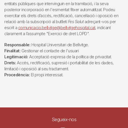
entitats públiques que intervinguin en la tramitació, i la seva
posterior incorporació en l'esmentat fitxer automatitzat. Podeu
exercitar els drets d’accés, rectificació, cancel·lació i oposició en
relació amb la subscripció al butlletí
Fes Salut
adreçant-vos per
escrit a
comunicacio.bellvitge@bellvitgehospital.cat
, indicant
clarament a l’assumpte "Exercici de dret LOPD".
Responsable:
Hospital Universitari de Bellvitge.
Finalitat:
Gestionar el contacte de l'usuari
Legitimació:
Acceptació expresa de la política de privacitat.
Drets:
Accés, rectificació, supresió i portabilitat de les dades,
limitació i oposició al seu tractament.
Procedència:
El propi interessat.
Segueix-nos