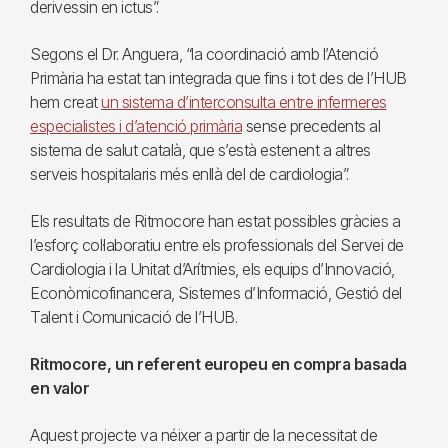
derivessin en ictus”.
Segons el Dr. Anguera, “la coordinació amb l’Atenció
Primària ha estat tan integrada que fins i tot des de l’HUB
hem creat
un sistema d’interconsulta entre infermeres
especialistes i d’atenció primària
sense precedents al
sistema de salut català, que s’està estenent a altres
serveis hospitalaris més enllà del de cardiologia”.
Els resultats de Ritmocore han estat possibles gràcies a
l’esforç col·laboratiu entre els professionals del Servei de
Cardiologia i la Unitat d’Arítmies, els equips d’Innovació,
Econòmicofinancera, Sistemes d’Informació, Gestió del
Talent i Comunicació de l’HUB.
Ritmocore, un referent europeu en compra basada
en valor
Aquest projecte va néixer a partir de la necessitat de