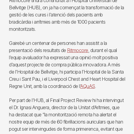
Ritmocore tindrà continuïtat a l’Hospital Universitari de
Bellvitge (HUB), on ja ha començat la transformació de la
gestió de les cures i l’atenció dels pacients amb
bradicàrdia i arrítmies amb més de 1000 pacients
monitoritzats.
Gairebé un centenar de persones han assistit a la
presentació dels resultats de
Ritmocore
, durant el qual
l’equip avaluador ha expressat una opinió molt positiva
d’aquest projecte de compra pública innovadora. A més
de l’Hospital de Bellvitge, hi participa l’Hospital de la Santa
Creu i Sant Pau, i el Liverpool Chest and Heart Hospital del
Regne Unit, amb la coordinació de l’
AQuAS
.
Per part de l’HUB, al Final Project Review hi ha intervingut
el Dr. Ignasi Anguera, director de la Unitat d’Arítmies, que
ha destacat que “la monitorització remota ha alertat el
nostre equip de més de 60 fibril·lacions auriculars que han
pogut ser intervingudes de forma primerenca, evitant que