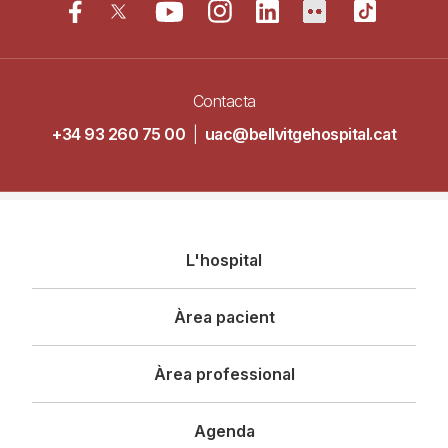
Contacta
+34 93 260 75 00
|
uac@bellvitgehospital.cat
Navegació
L'hospital
principal
Àrea pacient
Àrea professional
Agenda