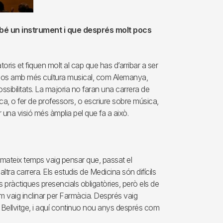
r bé un instrument i que després molt pocs
ris et fiquen molt al cap que has d’arribar a ser
països amb més cultura musical, com Alemanya,
sibilitats. La majoria no faran una carrera de
a, o fer de professors, o escriure sobre música,
r una visió més àmplia pel que fa a això.
l mateix temps vaig pensar que, passat el
ltra carrera. Els estudis de Medicina són difícils
 pràctiques presencials obligatòries, però els de
m vaig inclinar per Farmàcia. Després vaig
de Bellvitge, i aquí continuo nou anys després com