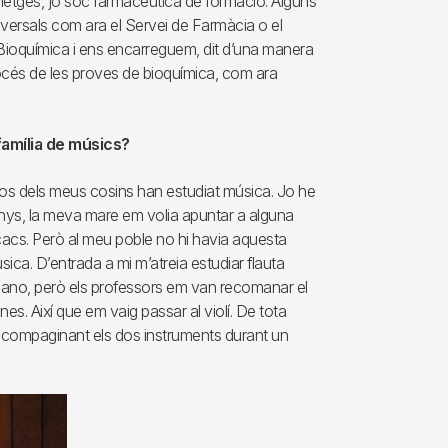
n metges, jo soc farmacèutica de formació. Alguns
sversals com ara el Servei de Farmàcia o el
 Bioquímica i ens encarreguem, dit d’una manera
procés de les proves de bioquímica, com ara
família de músics?
 dos dels meus cosins han estudiat música. Jo he
 anys, la meva mare em volia apuntar a alguna
acs. Però al meu poble no hi havia aquesta
úsica. D’entrada a mi m’atreia estudiar flauta
l piano, però els professors em van recomanar el
es. Així que em vaig passar al violí. De tota
r compaginant els dos instruments durant un