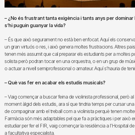
– ¿No és frustrant tanta exigència i tants anys per domina
s’hi puguin guanyar la vida?
– És que això segurament no està ben enfocat. Aquí els conservato
un gran virtuós o res, i això genera moltes frustracions. Altres 
tenen més assumit que cal preparar els estudiants per a moltes pos
solista però podran tocar en una orquestra, o en un grup de músic
o actuar a nivell semiprofessional o amateur. Aquí s’hauria de teni
– Què vas fer en acabar els estudis musicals?
– Vaig començar a buscar feina de violinista professional, però a
moment àlgid dels estudis, ara sí que tindria temps per cursar una a
de compaginar amb el treball com a violinista perquè tenen moltes
Farmàcia són més adaptables pel que fa a pràctiques i per això e
estudiar per fer el FIR, vaig començar la residència a l’Hospital 
a facultativa especialista.