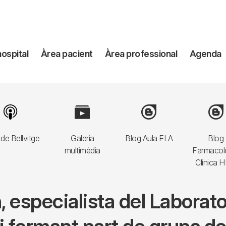
avegación
hospital
Àrea pacient
Àrea professional
Agenda
incipal
Image
Image
Image
Imag
de Bellvitge
Galeria
Blog Aula ELA
Blog
multimèdia
Farmacol
Clínica 
 especialista del Laboratori