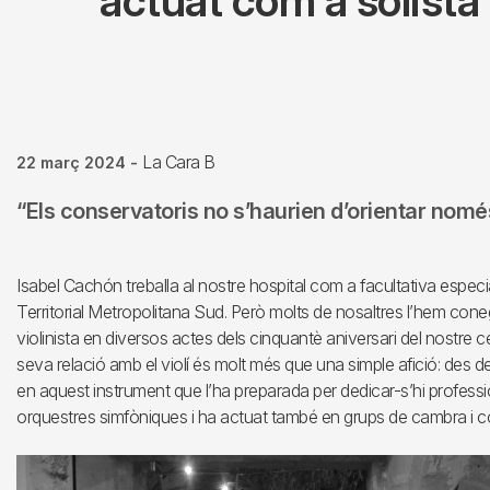
actuat com a solista
La Cara B
22 març 2024
-
“Els conservatoris no s’haurien d’orientar nomé
Isabel Cachón treballa al nostre hospital com a facultativa especia
Territorial Metropolitana Sud. Però molts de nosaltres l’hem con
violinista en diversos actes dels cinquantè aniversari del nostre 
seva relació amb el violí és molt més que una simple afició: des d
en aquest instrument que l’ha preparada per dedicar-s’hi professio
orquestres simfòniques i ha actuat també en grups de cambra i co