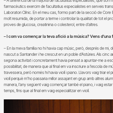
– A diferència de la majoria de facultatius especialistes, que só
farmacèutics exercim de facultatius especialistes en serveis tran
Laboratori Clínic. En el meu cas, formo part de la secció de Core
molt resumida, de portar a terme i controlar la qualitat de tot el 
proves de glucosa, creatinina o colesterol, entre d’altres.
– I com va començar la teva afició a la música? Vens d’una 
– En la meva família no hi havia cap músic, però, després de mi,
nascut a Santander i he crescut en un poble d’Astúries. Als cinc
segona activitat i concretament havia pensat a apuntar-me a esc
possibilitat, de manera que al final em va inscriure a l’escola de m
travessera, però només hi havia violí i piano. Llavors vaig triar e
violí perquè m’ho passaria millor assajant en grup amb altres alumn
manera, l’any següent vaig començar també el piano, i vaig esta
temps, fins que al final em vaig especialitzar en violí.