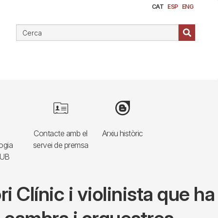
CAT
ESP
ENG
e
Image
Image
Contacte amb el
Arxiu històric
ogia
servei de premsa
HUB
 Clínic i violinista que ha