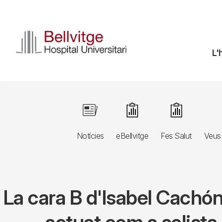
Vés
al
contingut
N
L'
pr
Navegació
Image
Image
Image
principal
Notícies
eBellvitge
Fes Salut
Veus 
3r
nivell
La cara B d'Isabel Cachón,