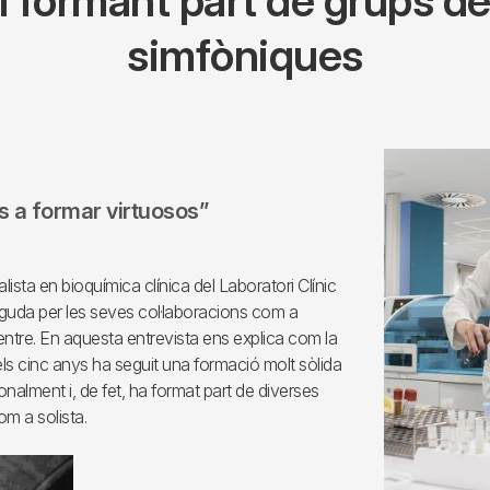
 i formant part de grups d
simfòniques
s a formar virtuosos”
lista en bioquímica clínica del Laboratori Clínic
eguda per les seves col·laboracions com a
centre. En aquesta entrevista ens explica com la
els cinc anys ha seguit una formació molt sòlida
nalment i, de fet, ha format part de diverses
m a solista.