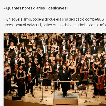
– Quantes hores diàries li dedicaves?
– En aquells anys, podem dir que era una dedicació completa. Si s
hores d’estudi individual, serien cinc o sis hores diàries com a mín