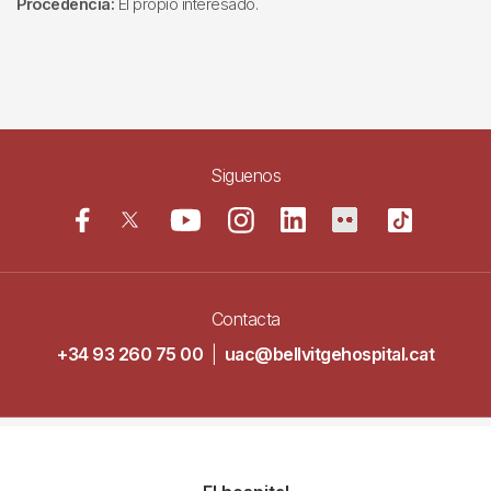
Procedencia:
El propio interesado.
Siguenos
Contacta
+34 93 260 75 00
|
uac@bellvitgehospital.cat
Navegació