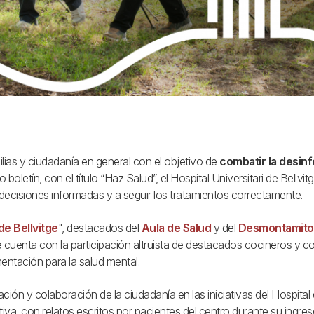
ilias y ciudadanía en general con el objetivo de
combatir la desin
boletín, con el título “Haz Salud”, el Hospital Universitari de Bellv
decisiones informadas y a seguir los tratamientos correctamente.
e Bellvitge
", destacados del
Aula de Salud
y del
Desmontamito
uenta con la participación altruista de destacados cocineros y co
mentación para la salud mental.
ión y colaboración de la ciudadanía en las iniciativas del Hospital 
ativa, con relatos escritos por pacientes del centro durante su ingr