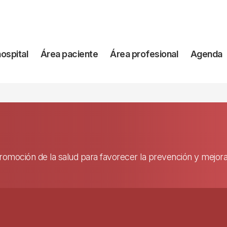
vegación
hospital
Área paciente
Área profesional
Agenda
incipal
oción de la salud para favorecer la prevención y mejorar l