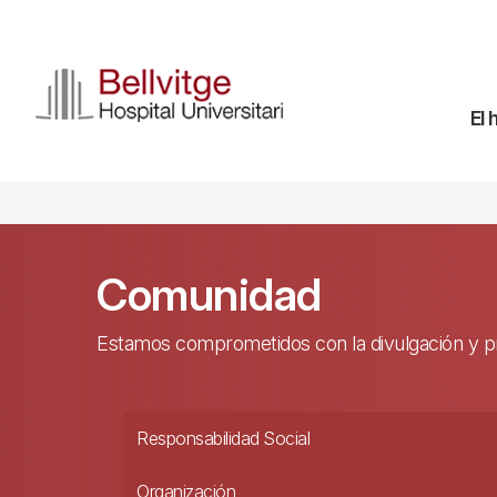
Pasar
al
contenido
principal
Na
El 
pr
Comunidad
Estamos comprometidos con la divulgación y prom
Responsabilidad Social
Organización