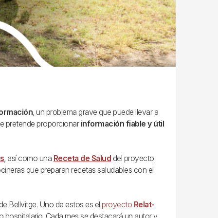
formación
, un problema grave que puede llevar a
itge pretende proporcionar
información fiable y útil
s
, así como una
Receta de Salud
del proyecto
cineras que preparan recetas saludables con el
de Bellvitge. Uno de estos es el
proyecto
Relat-
eso hospitalario. Cada mes se destacará un autor y