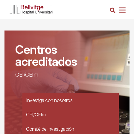
Pasar
Busca
al
Togg
contenido
navig
principal
Centros
acreditados
CEI/CEIm
Investiga con nosotros
CEI/CEIm
Comité de investigación