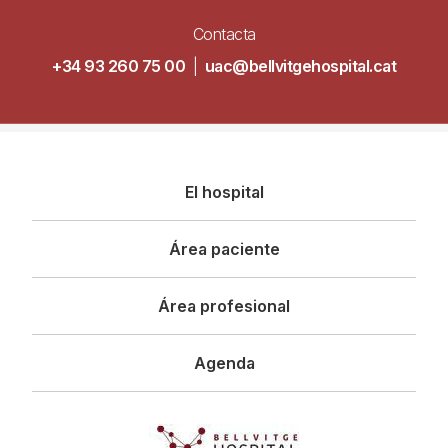
Contacta
+34 93 260 75 00
|
uac@bellvitgehospital.cat
Navegació
El hospital
principal
Área paciente
Área profesional
Agenda
Imagen