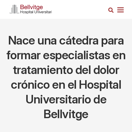
Pasar
Busca
al
Togg
contenido
navig
principal
Nace una cátedra para
formar especialistas en
tratamiento del dolor
crónico en el Hospital
Universitario de
Bellvitge