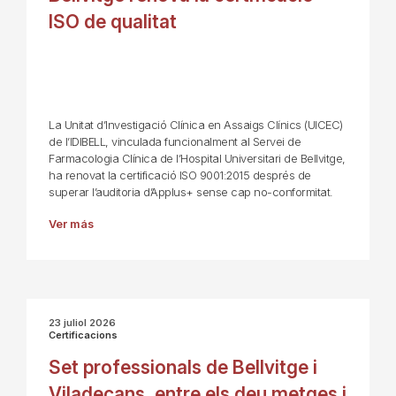
ISO de qualitat
La Unitat d’Investigació Clínica en Assaigs Clínics (UICEC)
de l’IDIBELL, vinculada funcionalment al Servei de
Farmacologia Clínica de l’Hospital Universitari de Bellvitge,
ha renovat la certificació ISO 9001:2015 després de
superar l’auditoria d’Applus+ sense cap no-conformitat.
Ver más
23 juliol 2026
Certificacions
Set professionals de Bellvitge i
Viladecans, entre els deu metges i