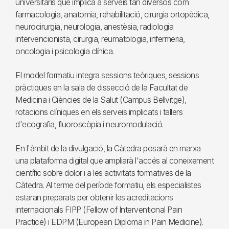
universitaris que implica a serveis tan diversos com
farmacologia, anatomia, rehabilitació, cirurgia ortopèdica,
neurocirurgia, neurologia, anestèsia, radiologia
intervencionista, cirurgia, reumatologia, infermeria,
oncologia i psicologia clínica.
El model formatiu integra sessions teòriques, sessions
pràctiques en la sala de dissecció de la Facultat de
Medicina i Ciències de la Salut (Campus Bellvitge),
rotacions clíniques en els serveis implicats i tallers
d'ecografia, fluoroscòpia i neuromodulació.
En l'àmbit de la divulgació, la Càtedra posarà en marxa
una plataforma digital que ampliarà l'accés al coneixement
científic sobre dolor i a les activitats formatives de la
Càtedra. Al terme del període formatiu, els especialistes
estaran preparats per obtenir les acreditacions
internacionals FIPP (Fellow of Interventional Pain
Practice) i EDPM (European Diploma in Pain Medicine).