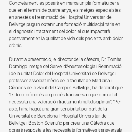
Concretament, es posarà en marxa un pla formatiu per a
que en el termini de quatre anys, els metges especialistes
en anestèsia i reanimació del Hospital Universitari de
Bellvitge puguin obtenir una formació multidisciplinària en
el diagnòstic i tractament del dolor, el que impactarà
positivament en la qualitat de vida dels pacients amb dolor
crònic.
Durant la presentació, el director de la càtedra, Dr. Tomàs
Domingo, metge del Servei d’Anestesiologia i Reanimació
i de la unitat Dolor del Hospital Universitari de Bellvitge i
professor associat mèdic de la facultat de Medicina i
Ciències de la Salut del Campus Bellvitge , ha declarat que
“el dolor crònic és un procés transversal i que com a tal
necessita una valoració i tractament multidisciplinari”. “Per
això, hi ha hagut una gran sensibilitat per part de la
Universitat de Barcelona, l’Hospital Universitari de
Bellvitge i Boston Scientific per crear una Càtedra que
donarà resposta a les necessitats formatives transversals