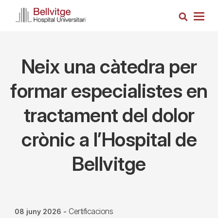
Vés
Cerca
al
Togg
contingut
navig
Neix una càtedra per
formar especialistes en
tractament del dolor
crònic a l’Hospital de
Bellvitge
Certificacions
08 juny 2026
-