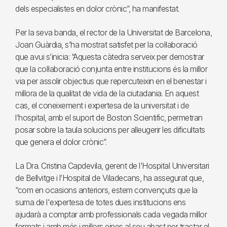
dels especialistes en dolor crònic”, ha manifestat.
Per la seva banda, el rector de la Universitat de Barcelona,
Joan Guàrdia, s’ha mostrat satisfet per la col·laboració
que avui s’inicia: “Aquesta càtedra serveix per demostrar
que la col·laboració conjunta entre institucions és la millor
via per assolir objectius que repercuteixin en el benestar i
millora de la qualitat de vida de la ciutadania. En aquest
cas, el coneixement i expertesa de la universitat i de
l’hospital, amb el suport de Boston Scientific, permetran
posar sobre la taula solucions per alleugerir les dificultats
que genera el dolor crònic”.
La Dra. Cristina Capdevila, gerent de l’Hospital Universitari
de Bellvitge i l’Hospital de Viladecans, ha assegurat que,
“com en ocasions anteriors, estem convençuts que la
suma de l'expertesa de totes dues institucions ens
ajudarà a comptar amb professionals cada vegada millor
formats i amb més i millors eines al seu abast per tractar el