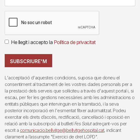
He llegit i accepto la
Política de privacitat
SUBSCRIURE'M
L'acceptació d'aquestes condicions, suposa que doneu el
consentiment al tractament de les vostres dades personals per a
la prestació dels serveis que sol·liciteu a través d'aquest portal i, si
escau, per fer les gestions necessàries amb les administracions o
entitats públiques que intervinguin en la tramitació, i la seva
posterior incorporació en l'esmentat fitxer automatitzat. Podeu
exercitar els drets d’accés, rectificació, cancel·lació i oposició en
relació amb la subscripció al butlletí
Fes Salut
adreçant-vos per
escrit a
comunicacio.bellvitge@bellvitgehospital.cat
, indicant
clarament a l’assumpte "Exercici de dret LOPD".