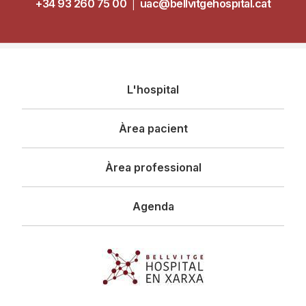
+34 93 260 75 00
|
uac@bellvitgehospital.cat
Navegació
L'hospital
principal
Àrea pacient
Àrea professional
Agenda
Imagen