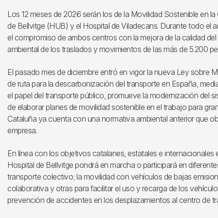
Los 12 meses de 2026 serán los de la Movilidad Sostenible en la G
de Bellvitge (HUB) y el Hospital de Viladecans. Durante todo el a
el compromiso de ambos centros con la mejora de la calidad del a
ambiental de los traslados y movimientos de las más de 5.200 per
El pasado mes de diciembre entró en vigor la nueva Ley sobre 
de ruta para la descarbonización del transporte en España, medi
el papel del transporte público, promueve la modernización del si
de elaborar planes de movilidad sostenible en el trabajo para gra
Cataluña ya cuenta con una normativa ambiental anterior que ob
empresa.
En línea con los objetivos catalanes, estatales e internacionales e
Hospital de Bellvitge pondrá en marcha o participará en diferente
transporte colectivo; la movilidad con vehículos de bajas emisio
colaborativa y otras para facilitar el uso y recarga de los vehículo
prevención de accidentes en los desplazamientos al centro de tra