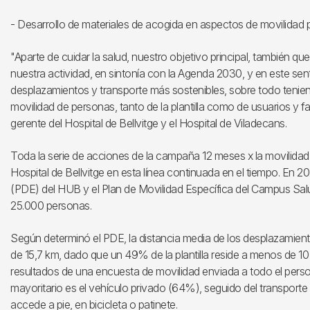
- Desarrollo de materiales de acogida en aspectos de movilidad pa
"Aparte de cuidar la salud, nuestro objetivo principal, también que
nuestra actividad, en sintonía con la Agenda 2030, y en este se
desplazamientos y transporte más sostenibles, sobre todo tenien
movilidad de personas, tanto de la plantilla como de usuarios y fa
gerente del Hospital de Bellvitge y el Hospital de Viladecans.
Toda la serie de acciones de la campaña 12 meses x la movilidad 
Hospital de Bellvitge en esta línea continuada en el tiempo. En 
(PDE) del HUB y el Plan de Movilidad Específica del Campus Salut B
25.000 personas.
Según determinó el PDE, la distancia media de los desplazamien
de 15,7 km, dado que un 49% de la plantilla reside a menos de 10 
resultados de una encuesta de movilidad enviada a todo el pers
mayoritario es el vehículo privado (64%), seguido del transporte
accede a pie, en bicicleta o patinete.