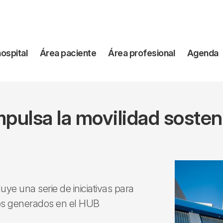
vegación
hospital
Área paciente
Área profesional
Agenda
incipal
impulsa la movilidad soste
ye una serie de iniciativas para
tos generados en el HUB