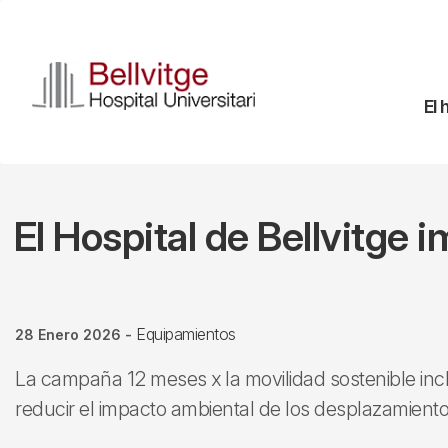
Pasar
al
contenido
principal
Na
El 
pr
El Hospital de Bellvitge 
Equipamientos
28 Enero 2026
-
La campaña 12 meses x la movilidad sostenible inclu
reducir el impacto ambiental de los desplazamien