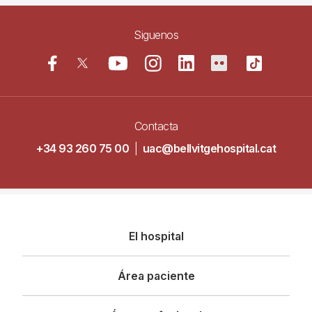
Siguenos
Contacta
+34 93 260 75 00
|
uac@bellvitgehospital.cat
Navegació
El hospital
principal
Área paciente