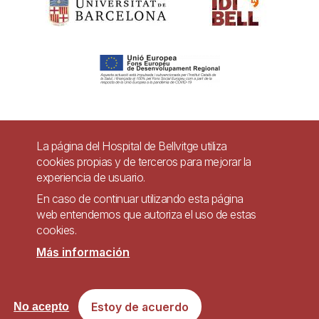
Pie
La página del Hospital de Bellvitge utiliza
Contacto
cookies propias y de terceros para mejorar la
de
experiencia de usuario.
Accesibilidad
Aviso legal
Ayuda
página
En caso de continuar utilizando esta página
Política de Privacidad de Sistemas de Videovigilancia
web entendemos que autoriza el uso de estas
cookies.
Mapa web
Más información
Imagen
Sitio web accesible de conformidad con el Real Decreto 1112/2018, de 7 de
Estoy de acuerdo
No acepto
septiembre, sobre accesibilidad de los sitios web y aplicaciones para
dispositivos móviles del sector público.