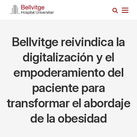
Pasar
Busca
al
Togg
contenido
navig
principal
Bellvitge reivindica la
digitalización y el
empoderamiento del
paciente para
transformar el abordaje
de la obesidad