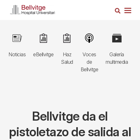
Pasar
Busca
al
Togg
contenido
navig
principal
Navegació
Image
Image
Image
Image
Image
I
principal
Noticias
eBellvitge
Haz
Voces
Galería
B
3r
Salud
de
multimedia
A
nivell
Bellvitge
E
Bellvitge da el
pistoletazo de salida al