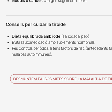
Nòduls o càncer
: cirurgia i seguiment mèdic.
Consells per cuidar la tiroide
Dieta equilibrada amb iode
(sal iodada, peix).
Evita l’automedicació amb suplements hormonals.
Fes controls periòdics si tens factors de risc (antecedents fam
malalties autoimmunes).
Imagen