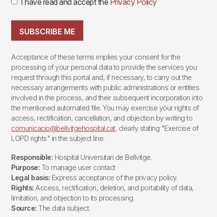
I have read and accept the
Privacy Policy
SUBSCRIBE ME
Acceptance of these terms implies your consent for the
processing of your personal data to provide the services you
request through this portal and, if necessary, to carry out the
necessary arrangements with public administrations or entities
involved in the process, and their subsequent incorporation into
the mentioned automated file. You may exercise your rights of
access, rectification, cancellation, and objection by writing to
comunicacio@bellvitgehospital.cat
, clearly stating "Exercise of
LOPD rights" in the subject line.
Responsible:
Hospital Universitari de Bellvitge.
Purpose:
To manage user contact
Legal basis:
Express acceptance of the privacy policy.
Rights:
Access, rectification, deletion, and portability of data,
limitation, and objection to its processing.
Source:
The data subject.