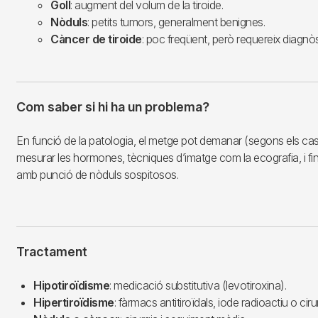
Goll
: augment del volum de la tiroide.
Nòduls
: petits tumors, generalment benignes.
Càncer de tiroide
: poc freqüent, però requereix diagnò
Com saber si hi ha un problema?
En funció de la patologia, el metge pot demanar (segons els cas
mesurar les hormones, tècniques d’imatge com la ecografia, i fins
amb punció de nòduls sospitosos.
Tractament
Hipotiroïdisme
: medicació substitutiva (levotiroxina).
Hipertiroïdisme
: fàrmacs antitiroïdals, iode radioactiu o ciru