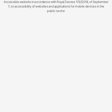
Accessible website in accordance with Royal Decree 1112/2018, of September
7, on accessibility of websites and applications for mobile devices in the
public sector.