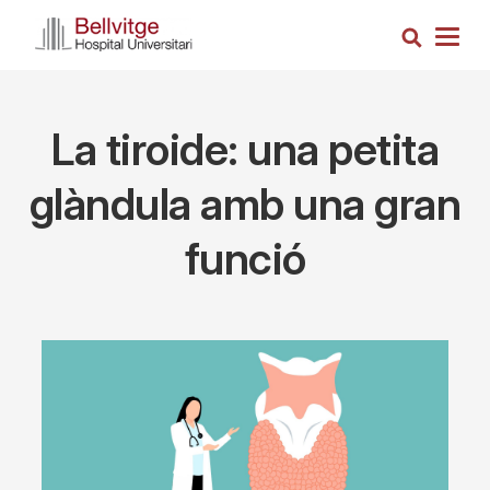
Skip
Search
to
Togg
main
navig
content
La tiroide: una petita
glàndula amb una gran
funció
Imagen