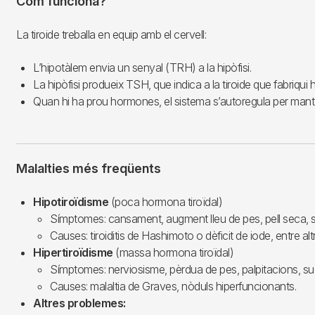
Com funciona?
La tiroide treballa en equip amb el cervell:
L’hipotàlem envia un senyal (TRH) a la hipòfisi.
La hipòfisi produeix TSH, que indica a la tiroide que fabriqu
Quan hi ha prou hormones, el sistema s’autoregula per manteni
Malalties més freqüents
Hipotiroïdisme
(poca hormona tiroïdal)
Símptomes: cansament, augment lleu de pes, pell seca, s
Causes: tiroiditis de Hashimoto o dèficit de iode, entre alt
Hipertiroïdisme
(massa hormona tiroïdal)
Símptomes: nerviosisme, pèrdua de pes, palpitacions, su
Causes: malaltia de Graves, nòduls hiperfuncionants.
Altres problemes: