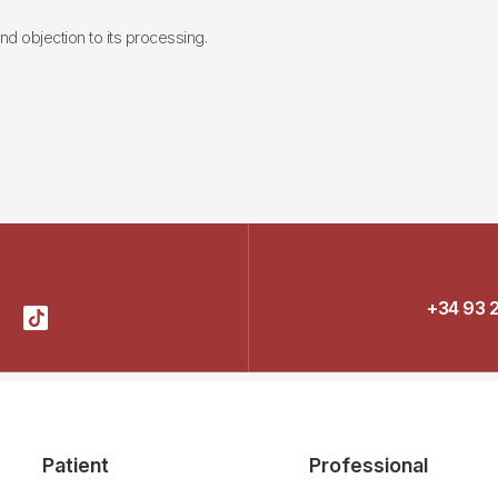
 and objection to its processing.
+34 93 
Patient
Professional