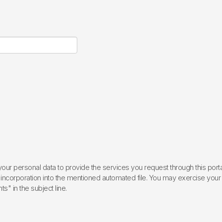
ur personal data to provide the services you request through this porta
incorporation into the mentioned automated file. You may exercise your rig
ts" in the subject line.