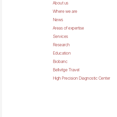
principal
About us
Where we are
News
Areas of expertise
Services
Research
Education
Biobanc
Bellvitge Travel
High Precision Diagnostic Center
Imagen