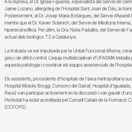
A la represa, el Dr. Ignasi Figueras, especialista del Servei de Derma
Jaime Lozano, al·lergòleg de l’Hospital Sant Joan de Déu, la tran
Posteriorment, el Dr. Josep Maria Botargues, del Servei d’Aparell Di
mentre que el Dr. Xavier Solanich, del Servei de Medicina Interna, 
hipereosinofílica. Per últim, la Dra. Núria Padullés, del Servei de Fa
actual dels biològics T2 a Catalunya.
La trobada va ser impulsada per la Unitat Funcional d’Asma, creada
greu i de difícil control. L’equip multidisciplinari d’UFASMA treballa
aquesta patologia i coordinar els equips assistencials de l’hospital
Els assistents, procedents d'hospitals de l'àrea metropolitana su
Hospital Moisès Broggi, Consorci del Garraf, Hospital d'Igualada,
Reus) van participar activament en la discussió i van gaudir d'una
l'Activitat ha estat acreditada pel Consell Català de la Formació 
(CCFCPS).