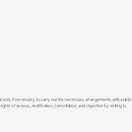
l and, if necessary, to carry out the necessary arrangements with public
hts of access, rectification, cancellation, and objection by writing to