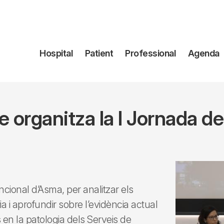
Navegación
Hospital
Patient
Professional
Agenda
principal
ge organitza la I Jornada de
ncional d’Asma, per analitzar els
ia i aprofundir sobre l’evidència actual
s en la patologia dels Serveis de