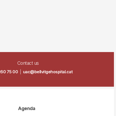
Contact us
260 75 00
|
uac@bellvitgehospital.cat
Agenda