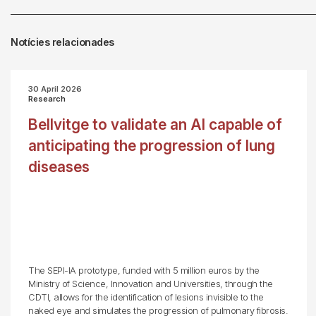
Notícies relacionades
30 April 2026
Research
Bellvitge to validate an AI capable of
anticipating the progression of lung
diseases
The SEPI-IA prototype, funded with 5 million euros by the
Ministry of Science, Innovation and Universities, through the
CDTI, allows for the identification of lesions invisible to the
naked eye and simulates the progression of pulmonary fibrosis.