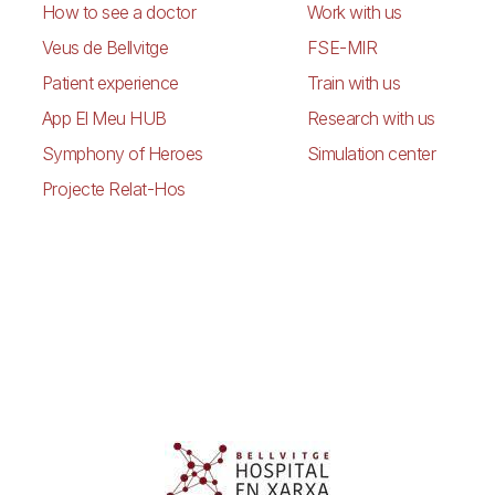
How to see a doctor
Work with us
Veus de Bellvitge
FSE-MIR
Patient experience
Train with us
App El Meu HUB
Research with us
Symphony of Heroes
Simulation center
Projecte Relat-Hos