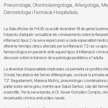
Pneumologia, Otorrinolaringologia, Al·lergologia, Med
Dermatologia i Farmàcia Hospitalària.
La Sala d’Actes de l’HUB va acollir divendres 19 de gener la prim
l’objectiu d’adquirir i actualitzar els coneixements sobre la fisiopa
inflamació tipus 2 i la seva repercussió a cada especialitat mèdica
diferents fenotips clínics afectats per la inflamació T2 i es va apro
farmacològica en pacients amb aquest tipus d'inflamació crònica. 
discussió sobre la transició de la patologia pediàtrica a l'adulta.
La diversitat d’especialitats implicades va permetre un profitós in
Dordal, facultativa del Servei d’Al·lergologia, va iniciar la jornad
T2”. Seguidament, Mariana Muñoz, pneumòloga i coordinadora d
parlar sobre asma greu, mentre que Salud Santos, cap del Serv
eosinofílic. Per la seva banda, el Dr. Xavier González Compta, oto
rinosinusitis crònica amb pòlips nasals.