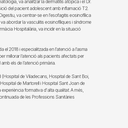
tologia, va analitzar la dermatitis atòpica i el Dr.
sició del pacient adolescent amb inflamació T2.
gestiu, va centrar-se en l’esofagitis eosinofílica
va abordar la vasculitis eosinofíliques i síndrome
rmàcia Hospitalària, va incidir en la situació
 el 2018 i especialitzada en l’atenció a l’asma
 per millorar l’atenció als pacients afectats per
 amb els de l’atenció primària.
d (Hospital de Viladecans, Hospital de Sant Boi,
 Hospital de Martorell i Hospital Sant Joan de
 experiència formativa d'alta qualitat. A més,
Continuada de les Professions Sanitàries