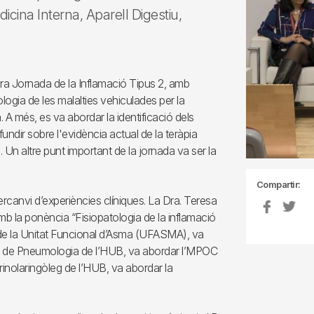
icina Interna, Aparell Digestiu,
era Jornada de la Inflamació Tipus 2, amb
tologia de les malalties vehiculades per la
. A més, es va abordar la identificació dels
fundir sobre l'evidència actual de la teràpia
Un altre punt important de la jornada va ser la
Compartir:
tercanvi d’experiències clíniques. La Dra. Teresa
a amb la ponència “Fisiopatologia de la inflamació
e la Unitat Funcional d’Asma (UFASMA), va
ei de Pneumologia de l’HUB, va abordar l’MPOC
rinolaringòleg de l’HUB, va abordar la