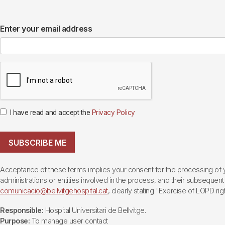
Enter your email address
I have read and accept the
Privacy Policy
SUBSCRIBE ME
Acceptance of these terms implies your consent for the processing of yo
administrations or entities involved in the process, and their subsequent 
comunicacio@bellvitgehospital.cat
, clearly stating "Exercise of LOPD righ
Responsible:
Hospital Universitari de Bellvitge.
Purpose:
To manage user contact