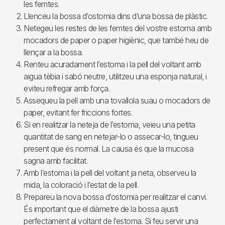
les femtes.
Llenceu la bossa d’ostomia dins d’una bossa de plàstic.
Netegeu les restes de les femtes del vostre estoma amb
mocadors de paper o paper higiènic, que també heu de
llençar a la bossa.
Renteu acuradament l’estoma i la pell del voltant amb
aigua tèbia i sabó neutre, utilitzeu una esponja natural, i
eviteu refregar amb força.
Assequeu la pell amb una tovallola suau o mocadors de
paper, evitant fer friccions fortes.
Si en realitzar la neteja de l’estoma, veieu una petita
quantitat de sang en netejar-lo o assecar-lo, tingueu
present que és normal. La causa és que la mucosa
sagna amb facilitat.
Amb l’estoma i la pell del voltant ja neta, observeu la
mida, la coloració i l’estat de la pell.
Prepareu la nova bossa d’ostomia per realitzar el canvi.
És important que el diàmetre de la bossa ajusti
perfectament al voltant de l’estoma. Si feu servir una