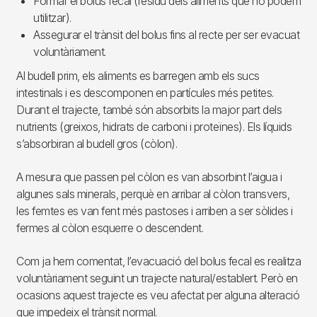
Formar el bolus fecal (residu dels aliments que no podem
utilitzar).
Assegurar el trànsit del bolus fins al recte per ser evacuat
voluntàriament.
Al budell prim, els aliments es barregen amb els sucs
intestinals i es descomponen en partícules més petites.
Durant el trajecte, també són absorbits la major part dels
nutrients (greixos, hidrats de carboni i proteïnes). Els líquids
s’absorbiran al budell gros (còlon).
A mesura que passen pel còlon es van absorbint l’aigua i
algunes sals minerals, perquè en arribar al còlon transvers,
les femtes es van fent més pastoses i arriben a ser sòlides i
fermes al còlon esquerre o descendent.
Com ja hem comentat, l’evacuació del bolus fecal es realitza
voluntàriament seguint un trajecte natural/establert. Però en
ocasions aquest trajecte es veu afectat per alguna alteració
que impedeix el trànsit normal.