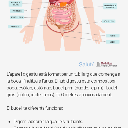
L’aparell digestiu està format per un tub llarg que comença a
la boca i finalitza a l’anus. El tub digestiu està compost per:
boca, esòfag, estómac, budell prim (duodè, jejú i ili) i budell
gros (còlon, recte i anus); fa 6 metres aproximadament.
El budell té diferents funcions:
Digerir i absorbir l’aigua i els nutrients.