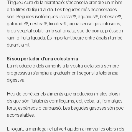
Tingueu cura de la hidratació: s’aconsella prendre un mínim
d’1.5 litres de líquid al dia. Les begudes més aconsellades
són: Begudes isotòniques: isostar®, aquarius®, bebesale®,
gatorade®, nestea®, trinatea®, aigua sense gas, infusions,
brou vegetal colat i amb sal, orxata, suc de poma, préssec i
raïm o fruita liquada. És important beure entre àpats i també
durant la nit.
Si sou portador d’una colostomia
La introducció dels aliments a la vostra dieta serà sempre
progressiva i s’ampliarà gradualment segons la tolerància
digestiva.
Heu de conèixer els aliments que produeixen males olors i
els que són flatulents com llegums, col, ceba, all, formatges
forts, espàrrecs o carbassó. Les begudes gasoses són poc
aconsellables.
El iogurt, la mantega i el julivert ajuden a minvar les olors i els