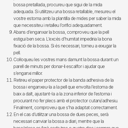
bossa pretallada, procureu que sigui de la mida
adequada. Si utilitzeu una bossa retallable, mesureu el
vostre estoma amb la plantilla de mides per saber la mida
que necessiteu i retalleu l’orifici adequadament.
Abans d’enganxar la bossa, comproveu que la pell
estigui ben seca. L’excés d’humitat impediria la bona
fixació de la bossa. Si és necessari, torneu a eixugar la
pell.
Col·loqueu les vostres mans damunt la bossa durant un
parell de minuts per donar-li escalfor i ajudar que
s’enganxi millor.
Retireu el paper protector de la banda adhesiva de la
bossa i enganxeu-la a la pell que envolta l’estoma de
baix a dalt, ajustant-la a la zona inferior de l’estoma i
procurant no fer plecs amb el protector cutani/adhesiu.
Finalment, comproveu que s’ha adaptat correctament.
En el cas d’utilitzar una bossa de dues peces, serà
necessari canviar la bossa a diari, mentre que la