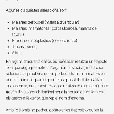
Algunes d’aquestes alteracions són:
Malalties del budell (malaltia diverticular)
Malalties inflamatòries (colitis ulcerosa, malaltia de
Crohn)
Processos neoplàstics (còlon o recte)
Traumatismes
Altres
En alguns d'aquests casos és necessari realitzar un trajecte
nou que pugui permetre a l’organisme evacuar, mentre se
soluciona el problema que impedeix el trànsit normal. És en
aquest moment quan es planteja la possibilitat de realitzar
una ostomia, que consisteix en la realització d’un camí nou a
través de la paret abdominal per a la sortida de les femtes i
els gasos a l’exterior, que rep el nom d'estoma.
Amb l’ostomia no podreu controlar les deposicions, per la