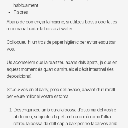
habitualment
Tisores
Abans de començar la higiene, si utilitzeu bossa oberta, es
recomana buidar la bossa al wàter.
Col·loqueu-hi un tros de paper higiènic per evitar esquitxar-
vos.
Us aconsellem que la realitzeu abans dels àpats, ja que en
aquest moment és quan disminueix el dèbit intestinal (les
deposicions).
Situeu-vos en el bany, prop del lavabo, davant d’un mirall
per veure millor el vostre estoma.
Desenganxeu amb cura la bossa d’ostomia del vostre
abdomen, subjecteu la pell amb una mà i amb l’altra
retireu la bossa de dalt cap a baix per no tacarvos amb