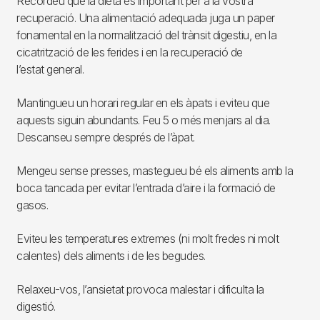
Recordeu que la dieta és important per a la vostra
recuperació. Una alimentació adequada juga un paper
fonamental en la normalització del trànsit digestiu, en la
cicatrització de les ferides i en la recuperació de
l’estat general.
Mantingueu un horari regular en els àpats i eviteu que
aquests siguin abundants. Feu 5 o més menjars al dia.
Descanseu sempre després de l’àpat.
Mengeu sense presses, mastegueu bé els aliments amb la
boca tancada per evitar l’entrada d’aire i la formació de
gasos.
Eviteu les temperatures extremes (ni molt fredes ni molt
calentes) dels aliments i de les begudes.
Relaxeu-vos, l’ansietat provoca malestar i dificulta la
digestió.