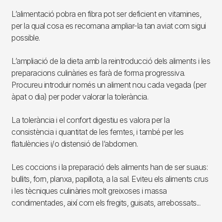
L’alimentació pobra en fibra pot ser deficient en vitamines,
per la qual cosa es recomana ampliar-la tan aviat com sigui
possible.
L’ampliació de la dieta amb la reintroducció dels aliments i les
preparacions culinàries es farà de forma progressiva.
Procureu introduir només un aliment nou cada vegada (per
àpat o dia) per poder valorar la tolerància.
La tolerància i el confort digestiu es valora per la
consistència i quantitat de les femtes, i també per les
flatulències i/o distensió de l’abdomen.
Les coccions i la preparació dels aliments han de ser suaus:
bullits, forn, planxa, papillota, a la sal. Eviteu els aliments crus
i les tècniques culinàries molt greixoses i massa
condimentades, així com els fregits, guisats, arrebossats...