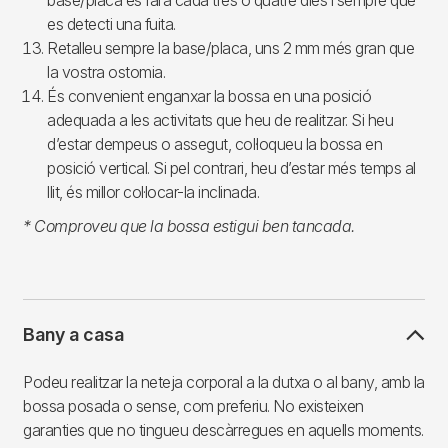
base/placa es farà cada tres o quatre dies i sempre que
es detecti una fuita.
Retalleu sempre la base/placa, uns 2 mm més gran que
la vostra ostomia.
És convenient enganxar la bossa en una posició
adequada a les activitats que heu de realitzar. Si heu
d’estar dempeus o assegut, col·loqueu la bossa en
posició vertical. Si pel contrari, heu d’estar més temps al
llit, és millor col·locar-la inclinada.
* Comproveu que la bossa estigui ben tancada.
Bany a casa
Podeu realitzar la neteja corporal a la dutxa o al bany, amb la
bossa posada o sense, com preferiu. No existeixen
garanties que no tingueu descàrregues en aquells moments.