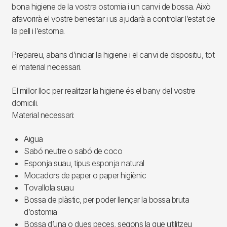
bona higiene de la vostra ostomia i un canvi de bossa. Això
afavorirà el vostre benestar i us ajudarà a controlar l’estat de
la pell i l’estoma.
Prepareu, abans d’iniciar la higiene i el canvi de dispositiu, tot
el material necessari.
El millor lloc per realitzar la higiene és el bany del vostre
domicili.
Material necessari:
Aigua
Sabó neutre o sabó de coco
Esponja suau, tipus esponja natural
Mocadors de paper o paper higiènic
Tovallola suau
Bossa de plàstic, per poder llençar la bossa bruta
d’ostomia
Bossa d’una o dues peces, segons la que utilitzeu