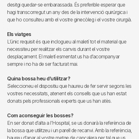
desitgi quedar-se embarassada. És preferible esperar que
hagi transcorregut un any des de la intervenció quirúrgica i
que ho consulteu amb el vostre ginecòleg i el vostre cirurgià.
Els viatges
L’únic requisit és que inclogueu al maletí tot el material que
necessiteu per realitzar els canvis durant el vostre
desplaçament. El maletí esmentat us ha d’acompanyar
sempre i no ha de ser facturat mai.
Quina bossa heu d’utilitzar?
Seleccioneu el dispositiu que haureu de fer servir segons les
vostres necessitats, atenent els consells que us han estat
donats pels professionals experts que us han atès.
Com aconseguir les bosses?
En ser donat d’alta a l’Hospital, se us donarà la referència de
la bossa que utilitzeu i un parell de recanvi. Amb la referència,
haureu d’anar al vostre metge de capçalera per tal que us