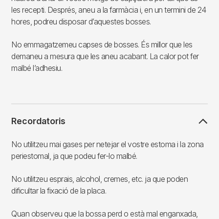
les recepti. Després, aneu a la farmàcia i, en un termini de 24
hores, podreu disposar d’aquestes bosses.
No emmagatzemeu capses de bosses. És millor que les
demaneu a mesura que les aneu acabant. La calor pot fer
malbé l’adhesiu.
Recordatoris
No utilitzeu mai gases per netejar el vostre estoma i la zona
periestomal, ja que podeu fer-lo malbé.
No utilitzeu esprais, alcohol, cremes, etc. ja que poden
dificultar la fixació de la placa.
Quan observeu que la bossa perd o està mal enganxada,