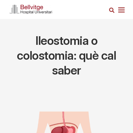
Skip
Search
to
Togg
main
navig
content
Ileostomia o
colostomia: què cal
saber
Imagen