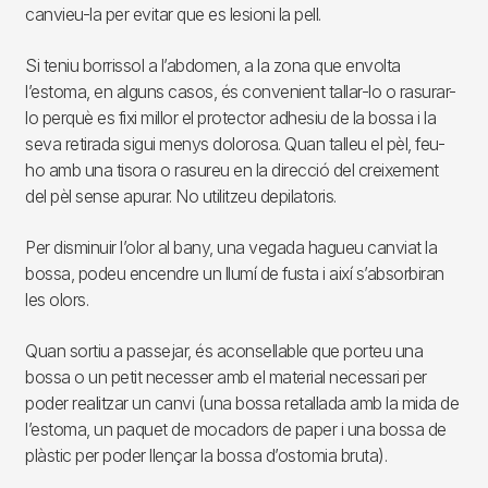
canvieu-la per evitar que es lesioni la pell.
Si teniu borrissol a l’abdomen, a la zona que envolta
l’estoma, en alguns casos, és convenient tallar-lo o rasurar-
lo perquè es fixi millor el protector adhesiu de la bossa i la
seva retirada sigui menys dolorosa. Quan talleu el pèl, feu-
ho amb una tisora o rasureu en la direcció del creixement
del pèl sense apurar. No utilitzeu depilatoris.
Per disminuir l’olor al bany, una vegada hagueu canviat la
bossa, podeu encendre un llumí de fusta i així s’absorbiran
les olors.
Quan sortiu a passejar, és aconsellable que porteu una
bossa o un petit necesser amb el material necessari per
poder realitzar un canvi (una bossa retallada amb la mida de
l’estoma, un paquet de mocadors de paper i una bossa de
plàstic per poder llençar la bossa d’ostomia bruta).