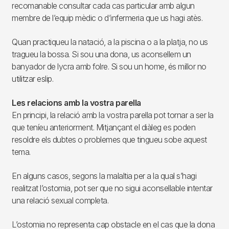
recomanable consultar cada cas particular amb algun
membre de l’equip mèdic o d’infermeria que us hagi atès.
Quan practiqueu la natació, a la piscina o a la platja, no us
tragueu la bossa. Si sou una dona, us aconsellem un
banyador de lycra amb folre. Si sou un home, és millor no
utilitzar eslip.
Les relacions amb la vostra parella
En principi, la relació amb la vostra parella pot tornar a ser la
que teníeu anteriorment. Mitjançant el diàleg es poden
resoldre els dubtes o problemes que tingueu sobe aquest
tema.
En alguns casos, segons la malaltia per a la qual s’hagi
realitzat l’ostomia, pot ser que no sigui aconsellable intentar
una relació sexual completa.
L’ostomia no representa cap obstacle en el cas que la dona