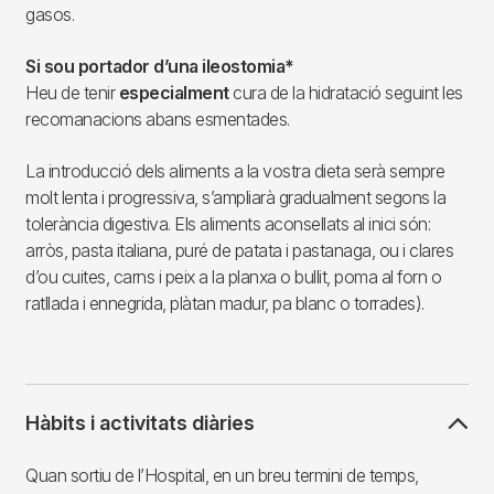
gasos.
Si sou portador d’una ileostomia*
Heu de tenir
especialment
cura de la hidratació seguint les
recomanacions abans esmentades.
La introducció dels aliments a la vostra dieta serà sempre
molt lenta i progressiva, s’ampliarà gradualment segons la
tolerància digestiva. Els aliments aconsellats al inici són:
arròs, pasta italiana, puré de patata i pastanaga, ou i clares
d’ou cuites, carns i peix a la planxa o bullit, poma al forn o
ratllada i ennegrida, plàtan madur, pa blanc o torrades).
Hàbits i activitats diàries
Quan sortiu de l’Hospital, en un breu termini de temps,