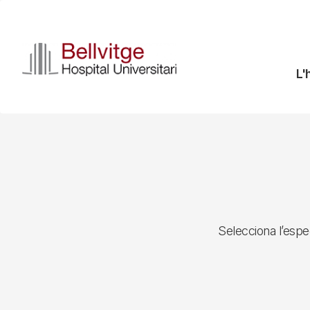
Vés
al
contingut
N
L'
pr
Selecciona l’espec