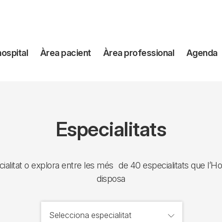
avegación
hospital
Àrea pacient
Àrea professional
Agenda
incipal
Especialitats
ialitat o explora entre les més de 40 especialitats que l’Ho
disposa