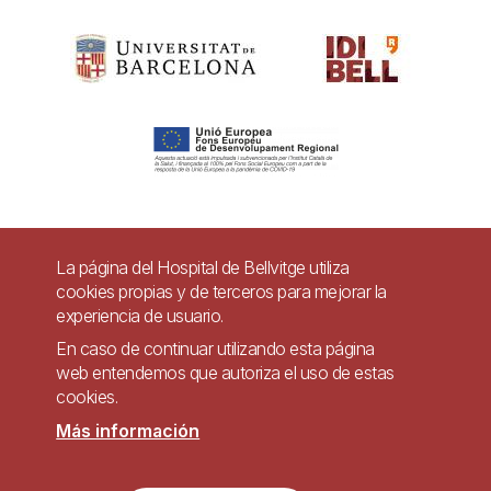
Pie
La página del Hospital de Bellvitge utiliza
Contacto
cookies propias y de terceros para mejorar la
de
experiencia de usuario.
Accesibilidad
Aviso legal
Ayuda
página
En caso de continuar utilizando esta página
Política de Privacidad de Sistemas de Videovigilancia
web entendemos que autoriza el uso de estas
cookies.
Mapa web
Más información
Imagen