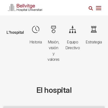
Pasar
Busca
al
Togg
contenido
navig
principal
Navegació
Image
Image
Image
Image
L'hospital
principal
Historia
Misión,
Equipo
Estrategia
3r
visión
Directivo
nivell
y
valores
El hospital