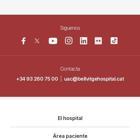
Siguenos
Contacta
+34 93 260 75 00
|
uac@bellvitgehospital.cat
Navegació
El hospital
principal
Área paciente