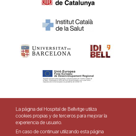
Pie
La página del Hospital de Bellvitge utiliza
Contacto
cookies propias y de terceros para mejorar la
de
experiencia de usuario.
Accesibilidad
Aviso legal
Ayuda
página
En caso de continuar utilizando esta página