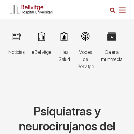
Pasar
Busca
al
Togg
contenido
navig
principal
Navegació
Image
Image
Image
Image
Image
I
principal
Noticias
eBellvitge
Haz
Voces
Galería
B
3r
Salud
de
multimedia
A
nivell
Bellvitge
E
Psiquiatras y
neurocirujanos del