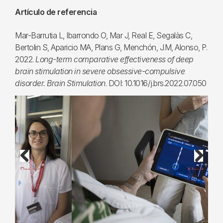
Artículo de referencia
Mar-Barrutia L, Ibarrondo O, Mar J, Real E, Segalàs C,
Bertolin S, Aparicio MA, Plans G, Menchón, J.M, Alonso, P.
2022.
Long-term comparative effectiveness of deep
brain stimulation in severe obsessive-compulsive
disorder. Brain Stimulation
. DOI: 10.1016/j.brs.2022.07.050
Previous
Next