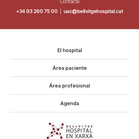
Contacta
+34 93 260 75 00
|
uac@bellvitgehospital.cat
Navegació
El hospital
principal
Área paciente
Área profesional
Agenda
Imagen