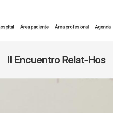
vegación
hospital
Área paciente
Área profesional
Agenda
incipal
II Encuentro Relat-Hos