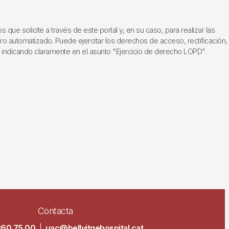
ue solicite a través de este portal y, en su caso, para realizar las
ero automatizado. Puede ejercitar los derechos de acceso, rectificación,
, indicando claramente en el asunto "Ejercicio de derecho LOPD".
Contacta
260 75 00
|
uac@bellvitgehospital.cat