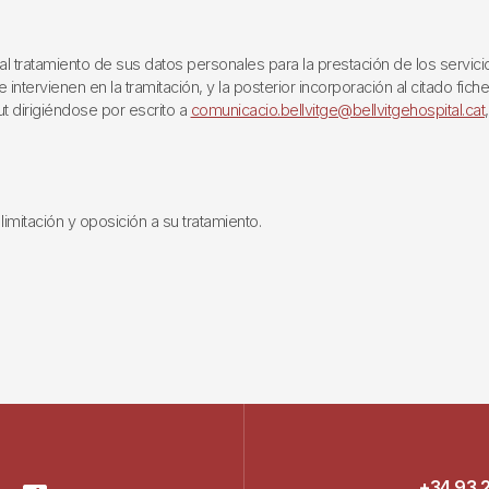
ratamiento de sus datos personales para la prestación de los servicios q
ntervienen en la tramitación, y la posterior incorporación al citado fich
ut dirigiéndose por escrito a
comunicacio.bellvitge@bellvitgehospital.cat
limitación y oposición a su tratamiento.
+34 93 