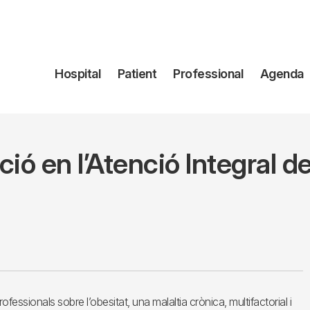
Navegación
Hospital
Patient
Professional
Agenda
principal
ció en l’Atenció Integral de
essionals sobre l’obesitat, una malaltia crònica, multifactorial i