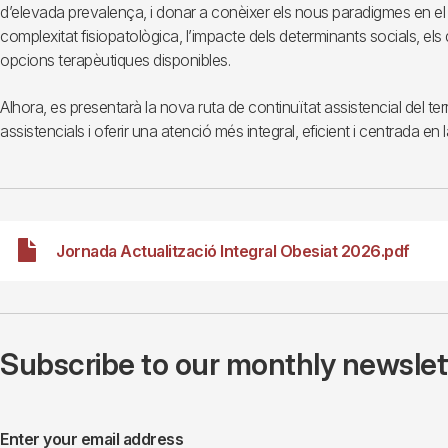
d’elevada prevalença, i donar a conèixer els nous paradigmes en el
complexitat fisiopatològica, l’impacte dels determinants socials, els
opcions terapèutiques disponibles.
Alhora, es presentarà la nova ruta de continuïtat assistencial del territ
assistencials i oferir una atenció més integral, eficient i centrada en 
File
Jornada Actualització Integral Obesiat 2026.pdf
Subscribe to our monthly newslette
Enter your email address