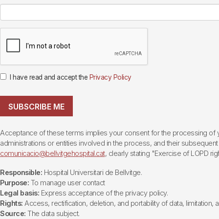
I have read and accept the
Privacy Policy
SUBSCRIBE ME
Acceptance of these terms implies your consent for the processing of yo
administrations or entities involved in the process, and their subsequent 
comunicacio@bellvitgehospital.cat
, clearly stating "Exercise of LOPD righ
Responsible:
Hospital Universitari de Bellvitge.
Purpose:
To manage user contact
Legal basis:
Express acceptance of the privacy policy.
Rights:
Access, rectification, deletion, and portability of data, limitation,
Source:
The data subject.