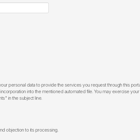
ur personal data to provide the services you request through this porta
incorporation into the mentioned automated file. You may exercise your rig
ts" in the subject line.
 and objection to its processing.