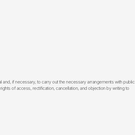
l and, if necessary, to carry out the necessary arrangements with public
hts of access, rectification, cancellation, and objection by writing to