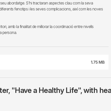
 seu abordatge. S’hi tractaran aspectes clau com la seva
 diferents fenotips i les seves complicacions, així com les noves
ori, amb la finalitat de millorar la coordinació entre nivells
la persona.
1.75 MB
r, "Have a Healthy Life", with hea