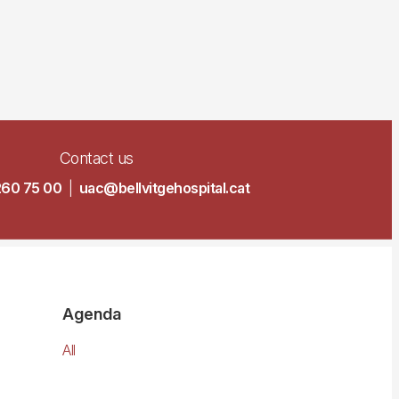
Contact us
260 75 00
|
uac@bellvitgehospital.cat
Agenda
All