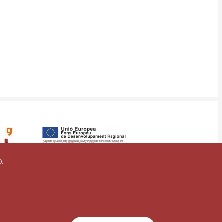
o.
vigilancia
Mapa web