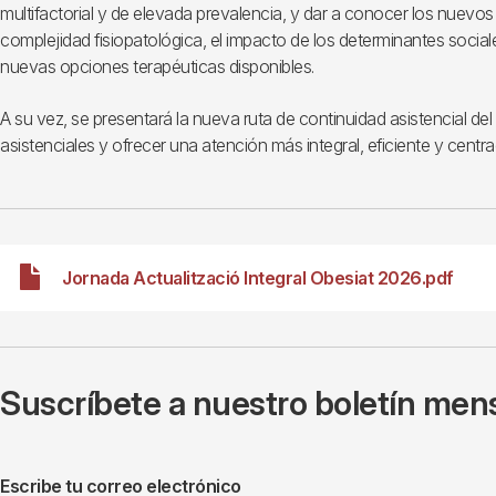
multifactorial y de elevada prevalencia, y dar a conocer los nuev
complejidad fisiopatológica, el impacto de los determinantes social
nuevas opciones terapéuticas disponibles.
A su vez, se presentará la nueva ruta de continuidad asistencial del t
asistenciales y ofrecer una atención más integral, eficiente y centr
Archivo
Jornada Actualització Integral Obesiat 2026.pdf
Suscríbete a nuestro boletín mens
Escribe tu correo electrónico