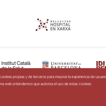
a cookies propias y de terceros para mejorar la experiencia de usuari
gina web entendemos que autoriza el uso de estas cookies.
dad
Aviso legal
Ayuda
Política de Privacidad de Sistemas de Video
Imagen