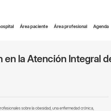
vegación
hospital
Área paciente
Área profesional
Agenda
incipal
 en la Atención Integral 
 profesionales sobre la obesidad, una enfermedad crónica,