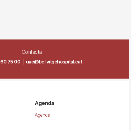
Contacta
260 75 00
|
uac@bellvitgehospital.cat
Agenda
Agenda