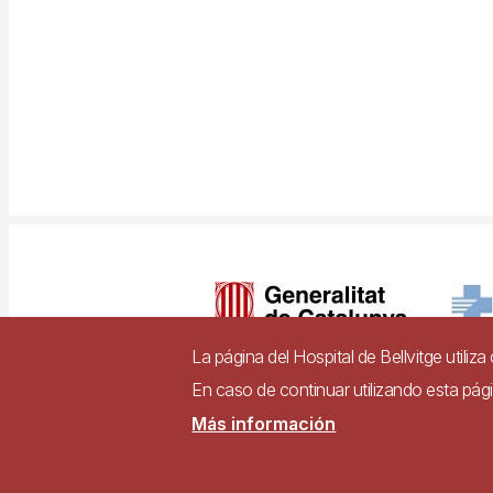
Imagen
La página del Hospital de Bellvitge utiliz
En caso de continuar utilizando esta pá
Pie
Más información
Contacto
Accesibili
de