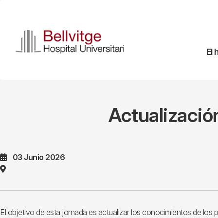
Pasar
al
contenido
principal
Na
El 
pr
Actualización
03 Junio 2026
El objetivo de esta jornada es actualizar los conocimientos de los