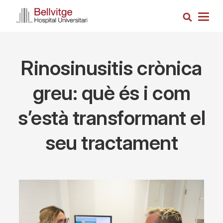
Skip
Search
to
Togg
main
navig
content
Rinosinusitis crònica
greu: què és i com
s’està transformant el
seu tractament
Imagen