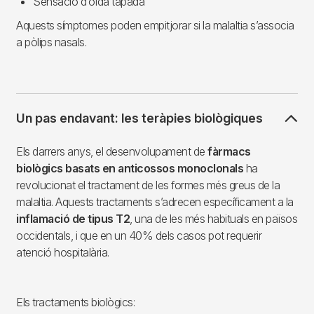
Sensació d’oïda tapada
Aquests símptomes poden empitjorar si la malaltia s’associa
a pòlips nasals.
Un pas endavant: les teràpies biològiques
Els darrers anys, el desenvolupament de
fàrmacs
biològics basats en anticossos monoclonals
ha
revolucionat el tractament de les formes més greus de la
malaltia. Aquests tractaments s’adrecen específicament a la
inflamació de tipus T2
, una de les més habituals en països
occidentals, i que en un 40% dels casos pot requerir
atenció hospitalària.
Els tractaments biològics: