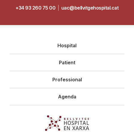
+34 93 260 75 00
|
uac@bellvitgehospital.cat
Navegació
Hospital
principal
Patient
Professional
Agenda
Imagen