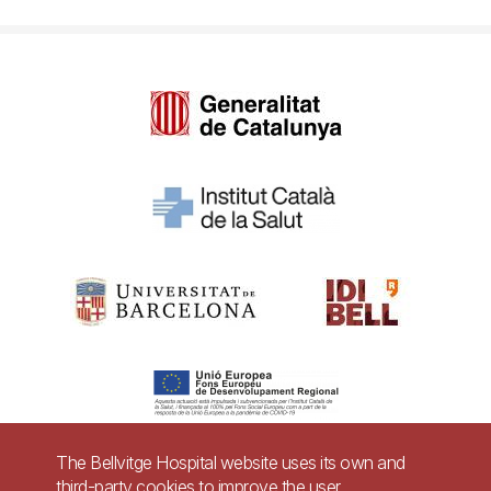
The Bellvitge Hospital website uses its own and
third-party cookies to improve the user