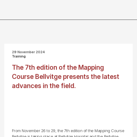
29 November 2024
Training
The 7th edition of the Mapping
Course Bellvitge presents the latest
advances in the field.
From November 26 to 29, the 7th edition of the Mapping Course
Bellvitge is taking place at Bellvitge Hospital and the Bellvitge