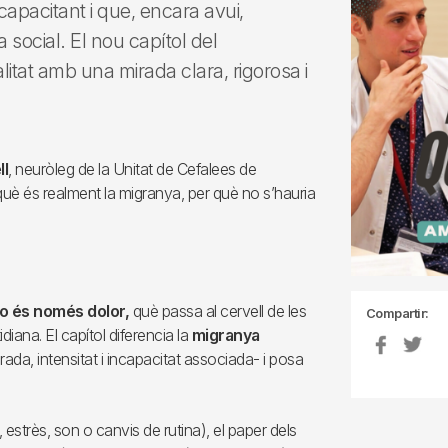
apacitant i que, encara avui,
 social. El nou capítol del
itat amb una mirada clara, rigorosa i
ll
, neuròleg de la Unitat de Cefalees de
què és realment la migranya, per què no s’hauria
o és només dolor,
què passa al cervell de les
Compartir:
diana. El capítol diferencia la
migranya
ada, intensitat i incapacitat associada- i posa
estrès, son o canvis de rutina), el paper dels