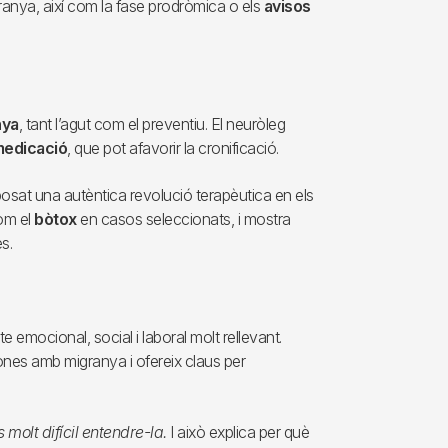
granya, així com la fase prodròmica o els
avisos
nya
, tant l’agut com el preventiu. El neuròleg
medicació
, que pot afavorir la cronificació.
sat una autèntica revolució terapèutica en els
com el
bòtox
en casos seleccionats, i mostra
s.
 emocional, social i laboral molt rellevant.
ones amb migranya i ofereix claus per
 molt difícil entendre-la.
I això explica per què