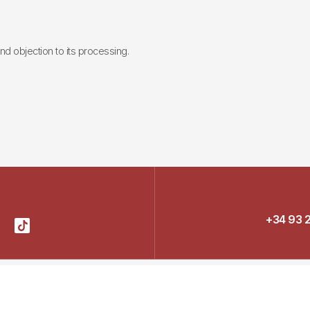
 and objection to its processing.
+34 93 