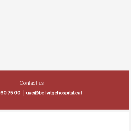
Contact us
260 75 00
|
uac@bellvitgehospital.cat