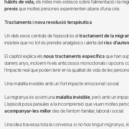
hàbits de vida,
els mites més estesos sobre l’alimentació i la mi
previs
que moltes persones experimenten abans d’una crisi.
Tractaments i nova revolució terapèutica
Un dels eixos centrals de l’episodi és el
tractament de la migra
insisteix que no tot és prendre analgèsics i alerta del
risc d’auto
El capítol explica els
nous tractaments específics
que han supo
darrers anys, incloent-hi els anticossos monoclonals i opcions 
l’impacte real que poden tenir en la qualitat de vida de les persone
Una malaltia invisible amb un fort impacte emocional i social
La migranya és sovint una
malaltia invisible
, però amb un impacte
L’episodi posa paraules a la incomprensió que viuen moltes pers
acompanyar-les millor
des de l’entorn familiar, laboral i social.
Una idea travessa tota la conversa:
si no has tingut migranya, és