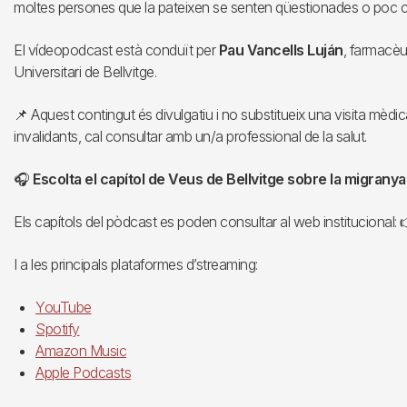
moltes persones que la pateixen se senten qüestionades o poc 
El vídeopodcast està conduït per
Pau Vancells Luján
, farmacèu
Universitari de Bellvitge.
📌 Aquest contingut és divulgatiu i no substitueix una visita mèd
invalidants, cal consultar amb un/a professional de la salut.
🎧
Escolta el capítol de Veus de Bellvitge sobre la migranya
Els capítols del pòdcast es poden consultar al web institucional:
I a les principals plataformes d’streaming:
YouTube
Spotify
Amazon Music
Apple Podcasts