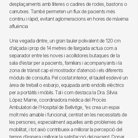
desplaçaments amb lliteres o cadires de rodes, bastons o
carrutxes. També permeten un flux de pacients més
continu i ràpid, evitant aglomeracions en hores de màxima
afluència
Una vegada dintre, un gran tauler polivalent de 120 cm
d’alçada i prop de 14 metres de llargada actua com a
separador entre les noves i acollidores butaques de la
sala d’estar per a pacients, familiars i acompanyants i la
zona de trànsit cap el mostrador d’atenció i els diferents
mòduls de consulta. Pel costat interior, el taulell esdevé un
àrea de treball o esbarjo, equipada amb endolls elèctrics
per a portàtils i mòbils. Tal i com destaca la Dra. Sílvia
López Marne, coordinadora mèdica del Procés
Ambulatori de l’Hospital de Bellvitge, “es crea un espai
molt més amable i funcional, centrat en les necessitats de
les persones, especialment aquelles amb problemes de
mobilitat, i tot això contribueix a millorar la percepció del
temps d’espera i millorar la satisfacció del pacient. Donar