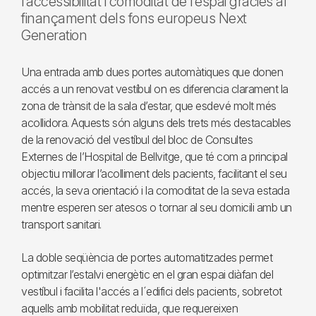
l’accessibilitat i comoditat de l’espai gràcies al
finançament dels fons europeus Next
Generation
Una entrada amb dues portes automàtiques que donen
accés a un renovat vestíbul on es diferencia clarament la
zona de trànsit de la sala d’estar, que esdevé molt més
acollidora. Aquests són alguns dels trets més destacables
de la renovació del vestíbul del bloc de Consultes
Externes de l’Hospital de Bellvitge, que té com a principal
objectiu millorar l’acolliment dels pacients, facilitant el seu
accés, la seva orientació i la comoditat de la seva estada
mentre esperen ser atesos o tornar al seu domicili amb un
transport sanitari.
La doble seqüència de portes automatitzades permet
optimitzar l’estalvi energètic en el gran espai diàfan del
vestíbul i facilita l'accés a l´edifici dels pacients, sobretot
aquells amb mobilitat reduïda, que requereixen