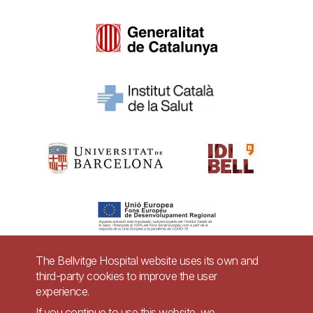
The Bellvitge Hospital website uses its own and
third-party cookies to improve the user
Pie
experience.
Contact
If you continue to use this website, we