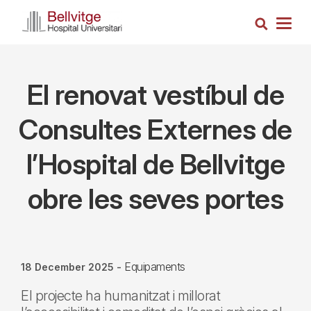
Skip
Search
to
Togg
main
navig
content
El renovat vestíbul de
Consultes Externes de
l’Hospital de Bellvitge
obre les seves portes
Equipaments
18 December 2025
-
El projecte ha humanitzat i millorat