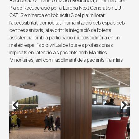
Recuperació, Transformació i Resiliència, en el marc del
Pla de Recuperació per a Europa Next Generation EU-
CAT. S’emmarca en l’objectiu 3 del pla: millorar
l’accessibilitat, comoditat i humanització dels espais dels
centres sanitaris, afavorint la integració de l’oferta
assistencial amb la participació multidisciplinària en un
mateix espai físic o virtual de tots els professionals
implicats en l’atenció als pacients amb Malalties
Minoritàries; així com l’acolliment dels pacients i famílies.
Previous
Next