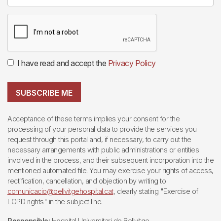
I have read and accept the
Privacy Policy
SUBSCRIBE ME
Acceptance of these terms implies your consent for the
processing of your personal data to provide the services you
request through this portal and, if necessary, to carry out the
necessary arrangements with public administrations or entities
involved in the process, and their subsequent incorporation into the
mentioned automated file. You may exercise your rights of access,
rectification, cancellation, and objection by writing to
comunicacio@bellvitgehospital.cat
, clearly stating "Exercise of
LOPD rights" in the subject line.
Responsible:
Hospital Universitari de Bellvitge.