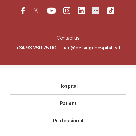
Contact us
+34 93 260 75 00
|
uac@bellvitgehospital.cat
Navegació
Hospital
principal
Patient
Professional