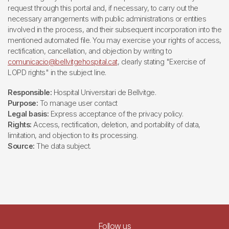
request through this portal and, if necessary, to carry out the
necessary arrangements with public administrations or entities
involved in the process, and their subsequent incorporation into the
mentioned automated file. You may exercise your rights of access,
rectification, cancellation, and objection by writing to
comunicacio@bellvitgehospital.cat
, clearly stating "Exercise of
LOPD rights" in the subject line.
Responsible:
Hospital Universitari de Bellvitge.
Purpose:
To manage user contact
Legal basis:
Express acceptance of the privacy policy.
Rights:
Access, rectification, deletion, and portability of data,
limitation, and objection to its processing.
Source:
The data subject.
Follow us