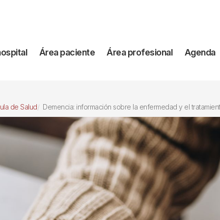
vegación
hospital
Área paciente
Área profesional
Agenda
incipal
ula de Salud
Demencia: información sobre la enfermedad y el tratamien