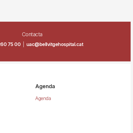
Contacta
260 75 00
|
uac@bellvitgehospital.cat
Agenda
Agenda