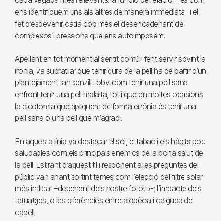
cada vegada més rellevants: la funció de relació –“és com
ens identifiquem uns als altres de manera immediata- i el
fet d’esdevenir cada cop més el desencadenant de
complexos i pressions que ens autoimposem.
Apel·lant en tot moment al sentit comú i fent servir sovint la
ironia, va subratllar que tenir cura de la pell ha de partir d’un
plantejament tan senzill i obvi com tenir una pell sana
enfront tenir una pell malalta, tot i que en moltes ocasions
la dicotomia que apliquem de forma errònia és tenir una
pell sana o una pell que m’agradi.
En aquesta línia va destacar el sol, el tabac i els hàbits poc
saludables com els principals enemics de la bona salut de
la pell. Estirant d’aquest fil i responent a les preguntes del
públic van anant sortint temes com l’elecció del filtre solar
més indicat –depenent dels nostre fototip-; l’impacte dels
tatuatges, o les diferències entre alopècia i caiguda del
cabell.