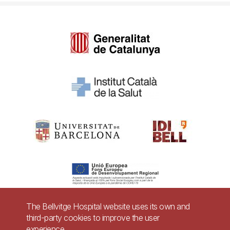
The Bellvitge Hospital website uses its own and
third-party cookies to improve the user
Pie
experience.