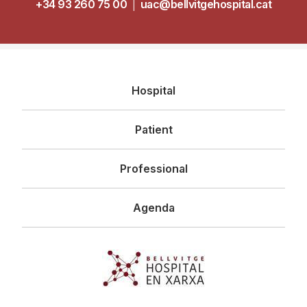
+34 93 260 75 00
|
uac@bellvitgehospital.cat
Navegació
Hospital
principal
Patient
Professional
Agenda
Imagen