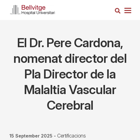
Skip
Search
to
Togg
main
navig
content
El Dr. Pere Cardona,
nomenat director del
Pla Director de la
Malaltia Vascular
Cerebral
Certificacions
15 September 2025
-