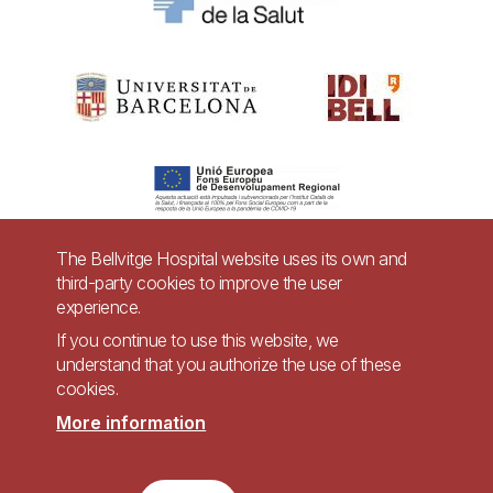
The Bellvitge Hospital website uses its own and
third-party cookies to improve the user
Pie
experience.
Contact
de
If you continue to use this website, we
Accessibility
Legal warning
understand that you authorize the use of these
página
cookies.
Privacy policy for video surveillance systems
Site map
More information
Imagen
Accessible website in accordance with Royal Decree 1112/2018, of September