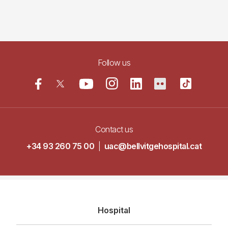
Follow us
Contact us
+34 93 260 75 00
|
uac@bellvitgehospital.cat
Navegació
Hospital
principal