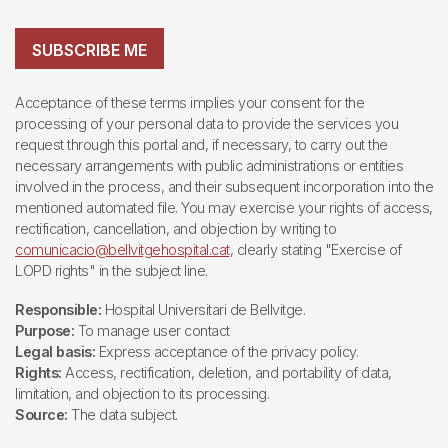
SUBSCRIBE ME
Acceptance of these terms implies your consent for the
processing of your personal data to provide the services you
request through this portal and, if necessary, to carry out the
necessary arrangements with public administrations or entities
involved in the process, and their subsequent incorporation into the
mentioned automated file. You may exercise your rights of access,
rectification, cancellation, and objection by writing to
comunicacio@bellvitgehospital.cat
, clearly stating "Exercise of
LOPD rights" in the subject line.
Responsible:
Hospital Universitari de Bellvitge.
Purpose:
To manage user contact
Legal basis:
Express acceptance of the privacy policy.
Rights:
Access, rectification, deletion, and portability of data,
limitation, and objection to its processing.
Source:
The data subject.