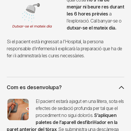
menjar ni beure res durant
les 6 hores prèvies
a
l’exploració. Cal banyar-se o
dutxar-se el mateix dia.
Si el pacient està ingressat a l’Hospital, la persona
responsable d’infermeria li explicarà la preparació que ha de
fer i li administrarà les cures necessàries.
Com es desenvolupa?
Imagen
El pacient estarà ajagut en una llitera, sota els
efectes de sedació profunda per tal que el
procediment no sigui dolorós.
S’apliquen
paletes de l’aparell desfibril·lador en la
paret anterior del tòrax
. Se subministra una descàrrega