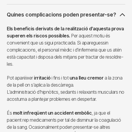
Quines complicacions poden presentar-se?
Els beneficis derivats de la realització d’aquesta prova
superen els riscos possibles.
Per aquest motiu és
convenient que us sigui practicada. Si apareguessin
complicacions, el personal mèdic i d’infermeria que us atén
està capacitat i disposa dels mitjans per tractar de resoldre-
les.
Pot aparéixer
irritació
i fins i tot
una lleu cremor
a la zona
de la pell on s’aplica la descàrrega.
L’administració d’hipnòtics, sedants i relaxants musculars no
acostuma a plantejar problemes en despertar.
És
molt infreqüent un accident embòlic
, ja que el
pacient rep medicaments per tal de disminuir la coagulació
de la sang. Ocasionalment poden presentar-se altres