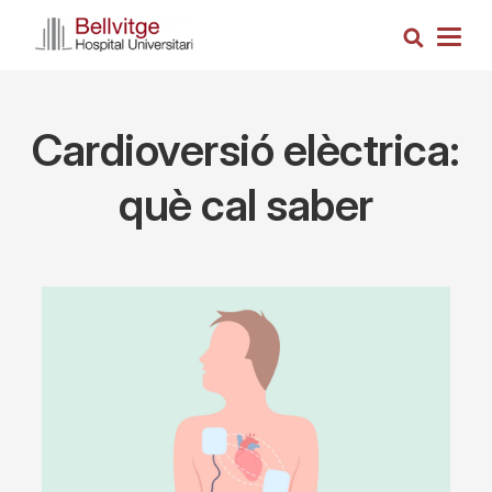
Skip
Search
to
Togg
main
navig
content
Cardioversió elèctrica:
què cal saber
Imagen