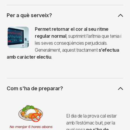
Per a què serveix?
Imagen
Permet retornar el cor al seu ritme
regular normal
, suprimint l’arítmia que tenia i
les seves conseqüències perjudicials.
Generalment, aquest tractament
s’efectua
amb caràcter electiu
.
Com s'ha de preparar?
Imagen
El dia de la prova cal estar
amb l’estómac buit, per la
qual cosa
no s'ha de