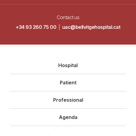
Contact us
+34 93 260 75 00
|
uac@bellvitgehospital.cat
Navegació
Hospital
principal
Patient
Professional
Agenda