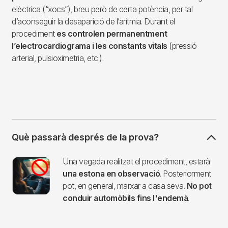
elèctrica (“xocs”), breu però de certa potència, per tal
d’aconseguir la desaparició de l’arítmia. Durant el
procediment
es controlen permanentment
l’electrocardiograma i les constants vitals
(pressió
arterial, pulsioximetria, etc.).
Què passarà després de la prova?
Imagen
Una vegada realitzat el procediment, estarà
una estona en observació
. Posteriorment
pot, en general, marxar a casa seva.
No pot
conduir automòbils fins l'endemà
.