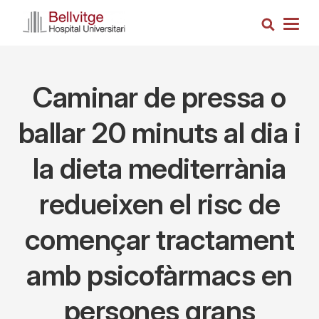
Skip
Search
to
Togg
main
navig
content
Caminar de pressa o
ballar 20 minuts al dia i
la dieta mediterrània
redueixen el risc de
començar tractament
amb psicofàrmacs en
persones grans