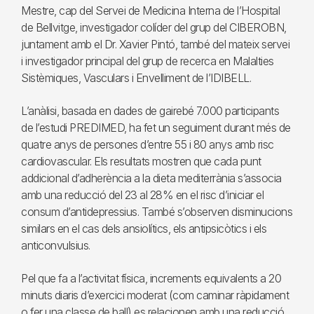
Mestre, cap del Servei de Medicina Interna de l’Hospital
de Bellvitge, investigador colíder del grup del CIBEROBN,
juntament amb el Dr. Xavier Pintó, també del mateix servei
i investigador principal del grup de recerca en Malalties
Sistèmiques, Vasculars i Envelliment de l’IDIBELL.
L’anàlisi, basada en dades de gairebé 7.000 participants
de l’estudi PREDIMED, ha fet un seguiment durant més de
quatre anys de persones d’entre 55 i 80 anys amb risc
cardiovascular. Els resultats mostren que cada punt
addicional d’adherència a la dieta mediterrània s’associa
amb una reducció del 23 al 28% en el risc d’iniciar el
consum d’antidepressius. També s’observen disminucions
similars en el cas dels ansiolítics, els antipsicòtics i els
anticonvulsius.
Pel que fa a l’activitat física, increments equivalents a 20
minuts diaris d’exercici moderat (com caminar ràpidament
o fer una classe de ball) es relacionen amb una reducció