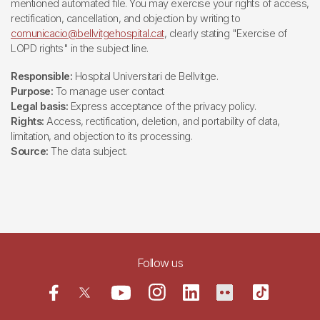
mentioned automated file. You may exercise your rights of access,
rectification, cancellation, and objection by writing to
comunicacio@bellvitgehospital.cat
, clearly stating "Exercise of
LOPD rights" in the subject line.
Responsible:
Hospital Universitari de Bellvitge.
Purpose:
To manage user contact
Legal basis:
Express acceptance of the privacy policy.
Rights:
Access, rectification, deletion, and portability of data,
limitation, and objection to its processing.
Source:
The data subject.
Follow us