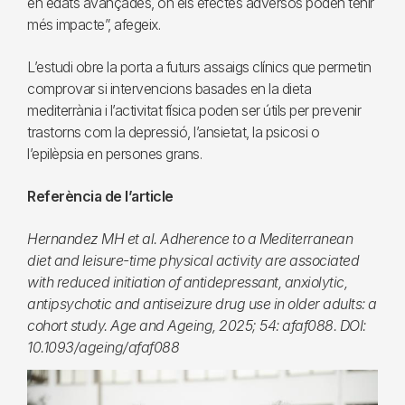
en edats avançades, on els efectes adversos poden tenir
més impacte”, afegeix.
L’estudi obre la porta a futurs assaigs clínics que permetin
comprovar si intervencions basades en la dieta
mediterrània i l’activitat física poden ser útils per prevenir
trastorns com la depressió, l’ansietat, la psicosi o
l’epilèpsia en persones grans.
Referència de l’article
Hernandez MH et al. Adherence to a Mediterranean
diet and leisure-time physical activity are associated
with reduced initiation of antidepressant, anxiolytic,
antipsychotic and antiseizure drug use in older adults: a
cohort study. Age and Ageing, 2025; 54: afaf088. DOI:
10.1093/ageing/afaf088