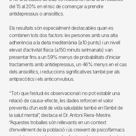
del 15 al 20% en el risc de començar a prendre
antidepressius o ansiolítics.
Els resultats són especialment destacables quan es
combinen tots dos factors: les persones amb una alta
adherència a la dieta mediterrània (≥10 punts) i un nivell
elevat d’activitat física (≥150 minuts setmanals) van
presentar fins a un 59% menys de probabilitats d’iniciar
tractaments amb antidepressius, un 46% menys en el cas
dels ansiolítics, i reduccions significatives també per als
antipsicòtics i els anticonvulsius.
“Tot i que l’estudi és observacional i no pot establir una
relació de causa-efecte, les dades reforcen el valor
preventiu d’un estil de vida saludable també en l’àmbit de
la salut mental”, destaca el Dr. Antoni Riera-Mestre.
“Aquestes troballes són rellevants en un context
d’envelliment de la població i ús creixent de psicofàrmacs