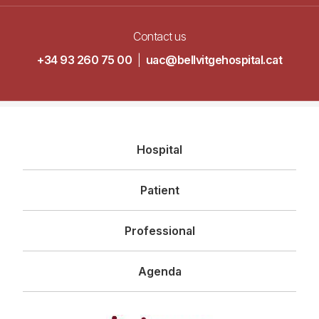
Contact us
+34 93 260 75 00
|
uac@bellvitgehospital.cat
Navegació
Hospital
principal
Patient
Professional
Agenda