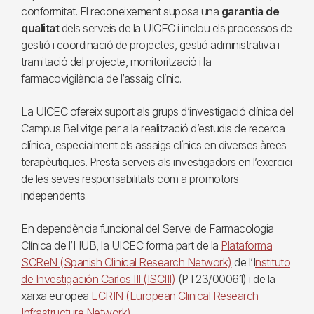
conformitat. El reconeixement suposa una
garantia de
qualitat
dels serveis de la UICEC i inclou els processos de
gestió i coordinació de projectes, gestió administrativa i
tramitació del projecte, monitorització i la
farmacovigilància de l’assaig clínic.
La UICEC ofereix suport als grups d’investigació clínica del
Campus Bellvitge per a la realització d’estudis de recerca
clínica, especialment els assaigs clínics en diverses àrees
terapèutiques. Presta serveis als investigadors en l’exercici
de les seves responsabilitats com a promotors
independents.
En dependència funcional del Servei de Farmacologia
Clínica de l’HUB, la UICEC forma part de la
Plataforma
SCReN (Spanish Clinical Research Network)
de l’I
nstituto
de Investigación Carlos III (ISCIII)
(PT23/00061) i de la
xarxa europea
ECRIN (European Clinical Research
Infrastructure Network)
.