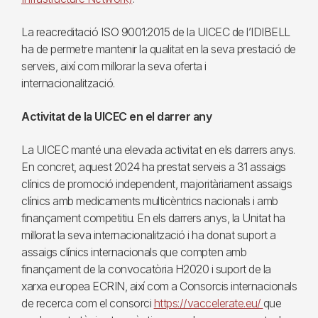
La reacreditació ISO 9001:2015 de la UICEC de l’IDIBELL
ha de permetre mantenir la qualitat en la seva prestació de
serveis, així com millorar la seva oferta i
internacionalització.
Activitat de la UICEC en el darrer any
La UICEC manté una elevada activitat en els darrers anys.
En concret, aquest 2024 ha prestat serveis a 31 assaigs
clínics de promoció independent, majoritàriament assaigs
clínics amb medicaments multicèntrics nacionals i amb
finançament competitiu. En els darrers anys, la Unitat ha
millorat la seva internacionalització i ha donat suport a
assaigs clínics internacionals que compten amb
finançament de la convocatòria H2020 i suport de la
xarxa europea ECRIN, així com a Consorcis internacionals
de recerca com el consorci
https://vaccelerate.eu/
que