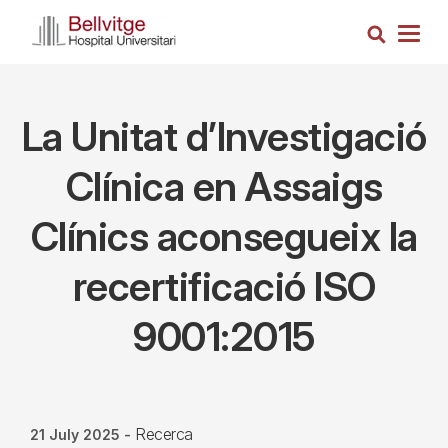
Skip
Search
to
Togg
main
navig
content
La Unitat d’Investigació
Clínica en Assaigs
Clínics aconsegueix la
recertificació ISO
9001:2015
Recerca
21 July 2025
-