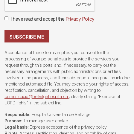
I have read and accept the
Privacy Policy
SUBSCRIBE ME
Acceptance of these terms implies your consent for the
processing of your personal data to provide the services you
request through this portal and, if necessary, to carry out the
necessary arrangements with public administrations or entities
involved in the process, and their subsequent incorporation into the
mentioned automated file. You may exercise your rights of access,
rectification, cancellation, and objection by writing to
comunicacio@bellvitgehospital.cat
, clearly stating "Exercise of
LOPD rights" in the subject line.
Responsible:
Hospital Universitari de Bellvitge.
Purpose:
To manage user contact
Legal basis:
Express acceptance of the privacy policy.
Rights:
Access, rectification, deletion, and portability of data,