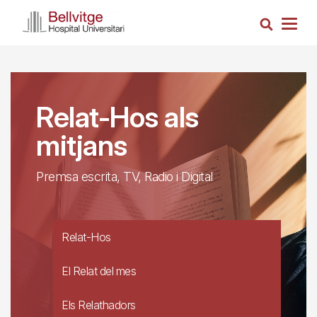
Skip
Search
to
Togg
main
navig
content
Relat-Hos als
mitjans
Premsa escrita, TV, Radio i Digital
Relat-Hos
El Relat del mes
Els Relathadors