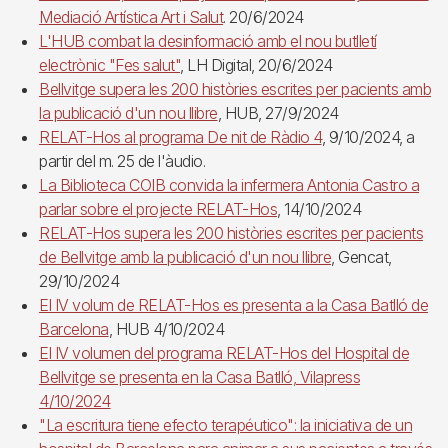
Mediació Artística Art i Salut
. 20/6/2024
L'HUB combat la desinformació amb el nou butlletí
electrònic "Fes salut"
, LH Digital, 20/6/2024
Bellvitge supera les 200 històries escrites per pacients amb
la publicació d'un nou llibre
, HUB, 27/9/2024
RELAT-Hos al programa De nit de Ràdio 4
, 9/10/2024, a
partir del m. 25 de l'àudio.
La Biblioteca COIB convida la infermera Antonia Castro a
parlar sobre el projecte RELAT-Hos
, 14/10/2024
RELAT-Hos supera les 200 històries escrites per pacients
de Bellvitge amb la publicació d'un nou llibre
, Gencat,
29/10/2024
El IV volum de RELAT-Hos es presenta a la Casa Batlló de
Barcelona
, HUB 4/10/2024
El IV volumen del programa RELAT-Hos del Hospital de
Bellvitge se presenta en la Casa Batlló, Vilapress
4/10/2024
"La escritura tiene efecto terapéutico": la iniciativa de un