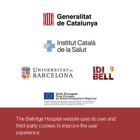
The Bellvitge Hospital website uses its own and
third-party cookies to improve the user
Pie
experience.
Contact