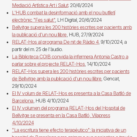
Mediació Artística Art i Salut
. 20/6/2024
L'HUB combat la desinformació amb el nou butlletí
electrònic "Fes salut"
, LH Digital, 20/6/2024
Bellvitge supera les 200 històries escrites per pacients amb
la publicació d'un nou llibre
, HUB, 27/9/2024
RELAT-Hos al programa De nit de Ràdio 4
, 9/10/2024, a
partir del m. 25 de l'àudio.
La Biblioteca COIB convida la infermera Antonia Castro a
parlar sobre el projecte RELAT-Hos
, 14/10/2024
RELAT-Hos supera les 200 històries escrites per pacients
de Bellvitge amb la publicació d'un nou llibre
, Gencat,
29/10/2024
El IV volum de RELAT-Hos es presenta a la Casa Batlló de
Barcelona
, HUB 4/10/2024
El IV volumen del programa RELAT-Hos del Hospital de
Bellvitge se presenta en la Casa Batlló, Vilapress
4/10/2024
"La escritura tiene efecto terapéutico": la iniciativa de un