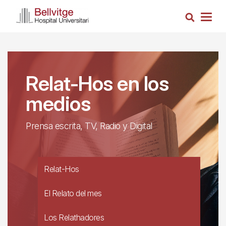
Pasar
Busca
al
Togg
contenido
navig
principal
Relat-Hos en los
medios
Prensa escrita, TV, Radio y Digital
Relat-Hos
El Relato del mes
Los Relathadores