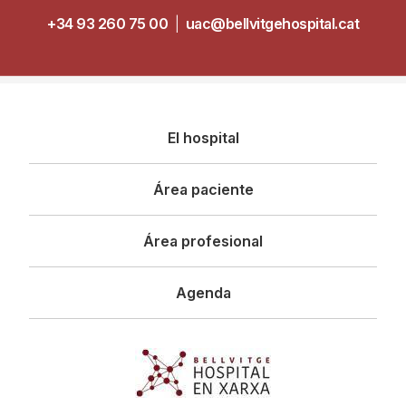
+34 93 260 75 00
|
uac@bellvitgehospital.cat
Navegació
El hospital
principal
Área paciente
Área profesional
Agenda
Imagen