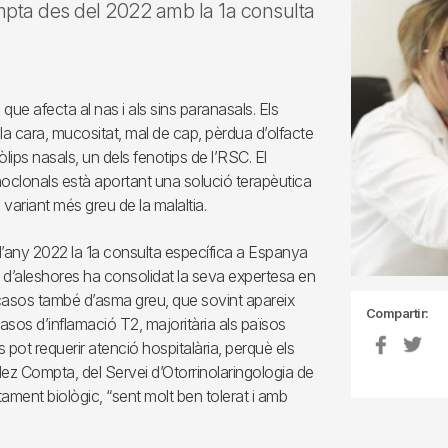
ompta des del 2022 amb la 1a consulta
que afecta al nas i als sins paranasals. Els
 la cara, mucositat, mal de cap, pèrdua d’olfacte
ips nasals, un dels fenotips de l’RSC. El
oclonals està aportant una solució terapèutica
 variant més greu de la malaltia.
r l’any 2022 la 1a consulta específica a Espanya
s d’aleshores ha consolidat la seva expertesa en
 casos també d’asma greu, que sovint apareix
Compartir:
casos d’inflamació T2, majoritària als països
 pot requerir atenció hospitalària, perquè els
lez Compta, del Servei d’Otorrinolaringologia de
ament biològic, “sent molt ben tolerat i amb