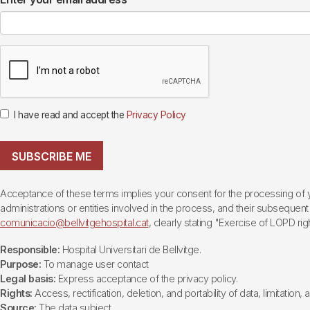
I have read and accept the
Privacy Policy
SUBSCRIBE ME
Acceptance of these terms implies your consent for the processing of yo
administrations or entities involved in the process, and their subsequent 
comunicacio@bellvitgehospital.cat
, clearly stating "Exercise of LOPD righ
Responsible:
Hospital Universitari de Bellvitge.
Purpose:
To manage user contact
Legal basis:
Express acceptance of the privacy policy.
Rights:
Access, rectification, deletion, and portability of data, limitation,
Source:
The data subject.