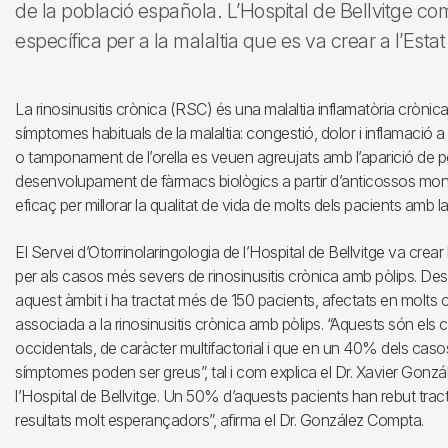
de la població española. L’Hospital de Bellvitge c
específica per a la malaltia que es va crear a l’Estat
La rinosinusitis crònica (RSC) és una malaltia inflamatòria crònica 
símptomes habituals de la malaltia: congestió, dolor i inflamació a
o tamponament de l’orella es veuen agreujats amb l’aparició de pòl
desenvolupament de fàrmacs biològics a partir d’anticossos mon
eficaç per millorar la qualitat de vida de molts dels pacients amb la
El Servei d’Otorrinolaringologia de l’Hospital de Bellvitge va crea
per als casos més severs de rinosinusitis crònica amb pòlips. De
aquest àmbit i ha tractat més de 150 pacients, afectats en molts
associada a la rinosinusitis crònica amb pòlips. “Aquests són els 
occidentals, de caràcter multifactorial i que en un 40% dels casos
símptomes poden ser greus”, tal i com explica el Dr. Xavier Gonzá
l’Hospital de Bellvitge. Un 50% d’aquests pacients han rebut tract
resultats molt esperançadors”, afirma el Dr. González Compta.