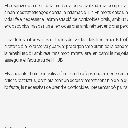
El desenvolupament de la medicina personalitzada ha comportat l’
s’han mostrat eficaços contra la inflamació T2. En molts casos la
vida i feia necessària l’administració de corticoides orals, amb un a
endoscòpica nasosinusal, en ocasions amb reintervencions perqu
Una de les millores més notables derivades dels tractaments biològ
“L’atenció a l’olfacte va guanyar protagonisme arran de la pandèmi
la rehabilitació i amb resultats molt limitats; ara, en canvi la majori
assegura el facultatiu de l’HUB.
Els pacients de rinosinusitis crònica amb pòlips que accedeixen a
criteris restrictius, com ara tenir un deteriorament sensible de la q
l’olfacte, la necessitat de prendre corticoides i presentar pòlips n