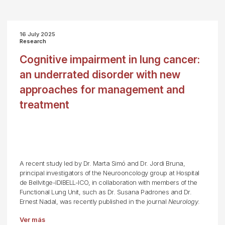
16 July 2025
Research
Cognitive impairment in lung cancer:
an underrated disorder with new
approaches for management and
treatment
A recent study led by Dr. Marta Simó and Dr. Jordi Bruna,
principal investigators of the Neurooncology group at Hospital
de Bellvitge-IDIBELL-ICO, in collaboration with members of the
Functional Lung Unit, such as Dr. Susana Padrones and Dr.
Ernest Nadal, was recently published in the journal
Neurology
.
Ver más