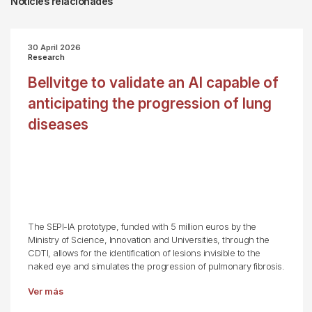
Notícies relacionades
30 April 2026
Research
Bellvitge to validate an AI capable of
anticipating the progression of lung
diseases
The SEPI-IA prototype, funded with 5 million euros by the
Ministry of Science, Innovation and Universities, through the
CDTI, allows for the identification of lesions invisible to the
naked eye and simulates the progression of pulmonary fibrosis.
Ver más