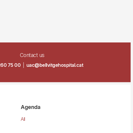
Contact us
260 75 00
|
uac@bellvitgehospital.cat
Agenda
All