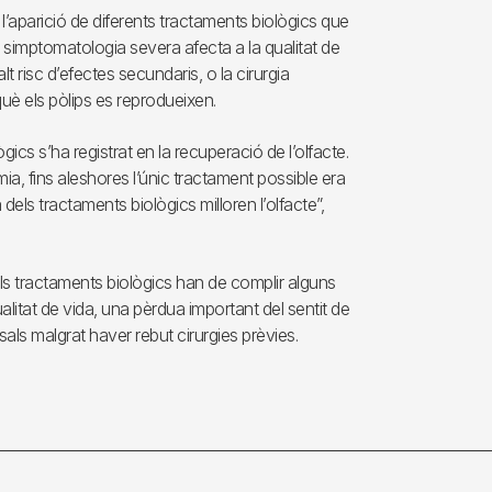
aparició de diferents tractaments biològics que
 simptomatologia severa afecta a la qualitat de
lt risc d’efectes secundaris, o la cirurgia
è els pòlips es reprodueixen.
ics s’ha registrat en la recuperació de l’olfacte.
a, fins aleshores l’únic tractament possible era
a dels tractaments biològics milloren l’olfacte”,
ls tractaments biològics han de complir alguns
ualitat de vida, una pèrdua important del sentit de
asals malgrat haver rebut cirurgies prèvies.