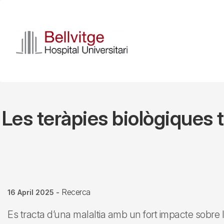
Skip
to
main
content
Les teràpies biològiques 
Recerca
16 April 2025
-
Es tracta d’una malaltia amb un fort impacte sobre l