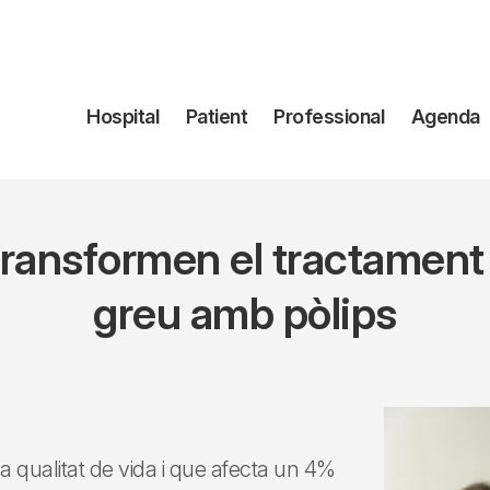
Navegación
Hospital
Patient
Professional
Agenda
principal
transformen el tractament d
greu amb pòlips
a qualitat de vida i que afecta un 4%