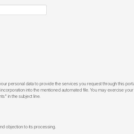
ur personal data to provide the services you request through this porta
incorporation into the mentioned automated file. You may exercise your rig
ts" in the subject line.
 and objection to its processing.