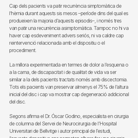
Cap dels pacients va patir recurrència simptomàtica de
l’hèrnia durant aquests sis mesos –període dins del qual es
produeixen la majoria d’aquests episodis–, i només tres
van patir una recurrència asimptomàtica. Tampoc no hi va
haver cap esdeveniment advers seriós, ni va caldre cap
reintervenció relacionada amb el dispositiu o el
procediment.
La millora experimentada en termes de dolor a l’esquena o
a la cama, de discapacitat i de qualitat de vida va ser
similar a la dels pacients tractats només amb discectomia.
Tots els pacients van preservar almenys el 75% de l’altura
inicial del disc i cap va mostrar cap degeneració addicional
del disc.
Segons afirma el Dr. Óscar Godino, especialista en cirurgia
de columna del Servei de Neurocirurgia de l’Hospital
Universitari de Bellvitge i autor principal de l’estudi,