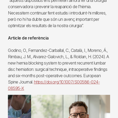
“aquests dispositius ens permeten alhora fer una cirurgia
conservadora i prevenir la reaparició de l’hèrnia.
Necessitem continuar fent estudis i introduint-hi millores,
però no hi ha dubte que són un avenç important per
optimitzar els resultats de la nostra cirurgia”.
Article de referència
Godino, O., Fernandez-Carballal, C., Català, I., Moreno, Á.,
Rimbau, J. M., Alvarez-Galovich, L., & Roldan, H. (2024). A
new hernia blocking system to prevent recurrent lumbar
disc herniation: surgical technique, intraoperative findings
and six-months post-operative outcomes. European
Spine Journal.
https://doi.org/10.1007/S00586-024-
08595-X