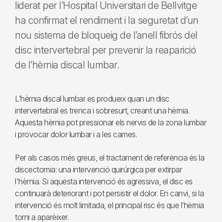
liderat per l’Hospital Universitari de Bellvitge
ha confirmat el rendiment i la seguretat d’un
nou sistema de bloqueig de l’anell fibrós del
disc intervertebral per prevenir la reaparició
de l’hèrnia discal lumbar.
L’hèrnia discal lumbar es produeix quan un disc
intervertebral es trenca i sobresurt, creant una hèrnia.
Aquesta hèrnia pot pressionar els nervis de la zona lumbar
i provocar dolor lumbar i a les cames.
Per als casos més greus, el tractament de referència és la
discectomia: una intervenció quirúrgica per extirpar
l'hèrnia. Si aquesta intervenció és agressiva, el disc es
continuarà deteriorant i pot persistir el dolor. En canvi, si la
intervenció és molt limitada, el principal risc és que l’hèrnia
torni a aparèixer.