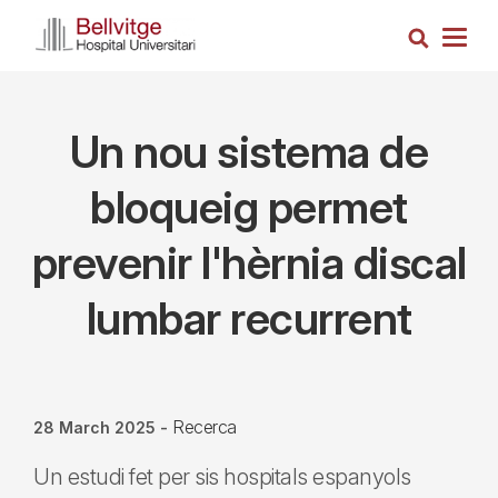
Skip
Search
to
Togg
main
navig
content
Un nou sistema de
bloqueig permet
prevenir l'hèrnia discal
lumbar recurrent
Recerca
28 March 2025
-
Un estudi fet per sis hospitals espanyols