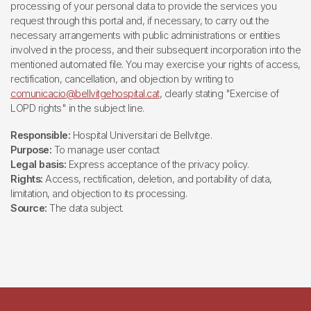
processing of your personal data to provide the services you
request through this portal and, if necessary, to carry out the
necessary arrangements with public administrations or entities
involved in the process, and their subsequent incorporation into the
mentioned automated file. You may exercise your rights of access,
rectification, cancellation, and objection by writing to
comunicacio@bellvitgehospital.cat
, clearly stating "Exercise of
LOPD rights" in the subject line.
Responsible:
Hospital Universitari de Bellvitge.
Purpose:
To manage user contact
Legal basis:
Express acceptance of the privacy policy.
Rights:
Access, rectification, deletion, and portability of data,
limitation, and objection to its processing.
Source:
The data subject.